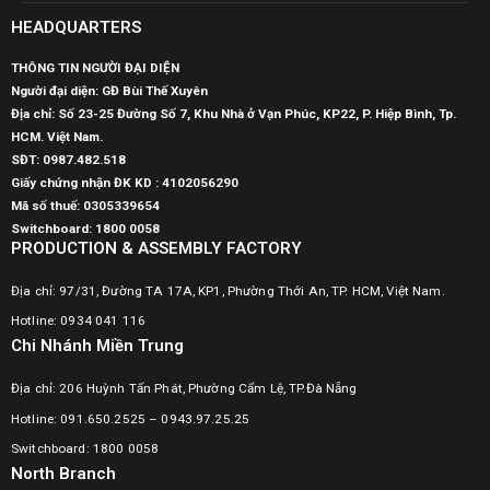
HEADQUARTERS
THÔNG TIN NGƯỜI ĐẠI DIỆN
Người đại diện: GĐ Bùi Thế Xuyên
Địa chỉ: Số 23-25 Đường Số 7, Khu Nhà ở Vạn Phúc, KP22, P. Hiệp Bình, Tp.
HCM. Việt Nam.
SĐT:
0987.482.518
Giấy chứng nhận ĐK KD : 4102056290
Mã số thuế:
0305339654
Switchboard: 1800 0058
PRODUCTION & ASSEMBLY FACTORY
Địa chỉ: 97/31, Đường TA 17A, KP1, Phường Thới An, TP. HCM, Việt Nam.
Hotline: 0934 041 116
Chi Nhánh Miền Trung
Địa chỉ: 206 Huỳnh Tấn Phát, Phường Cẩm Lệ, TP.Đà Nẵng
Hotline: 091.650.2525 – 0943.97.25.25
Switchboard: 1800 0058
North Branch