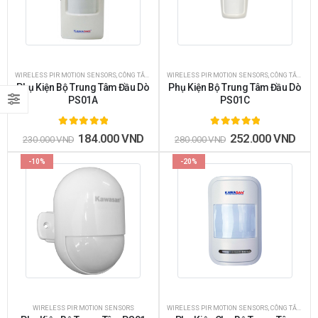
WIRELESS PIR MOTION SENSORS
,
CÔNG TẮC CẢM ỨNG CHUYỂN ĐỘNG
WIRELESS PIR MOTION SENSORS
,
CÔNG TẮC CẢM ỨNG CHUYỂN ĐỘNG
Phụ Kiện Bộ Trung Tâm Đầu Dò
Phụ Kiện Bộ Trung Tâm Đầu Dò
PS01A
PS01C
5.00
out of 5
5.00
out of 5
184.000
VND
252.000
VND
230.000
VND
280.000
VND
-10%
-20%
WIRELESS PIR MOTION SENSORS
WIRELESS PIR MOTION SENSORS
,
CÔNG TẮC CẢM ỨNG CHUYỂN ĐỘNG