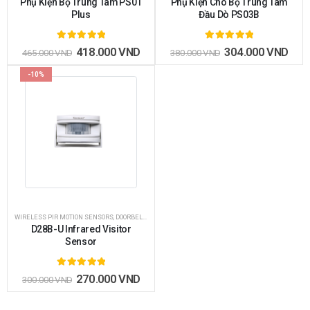
Phụ Kiện Bộ Trung Tâm PS01
Phụ Kiện Cho Bộ Trung Tâm
Plus
Đầu Dò PS03B
5.00
out of 5
5.00
out of 5
418.000
VND
304.000
VND
465.000
VND
380.000
VND
-10%
WIRELESS PIR MOTION SENSORS
,
DOORBELL - GUEST ALARM
,
HOT DEALS
,
DOORBELLS ADD-ON ACC
D28B-U Infrared Visitor
Sensor
5.00
out of 5
270.000
VND
300.000
VND