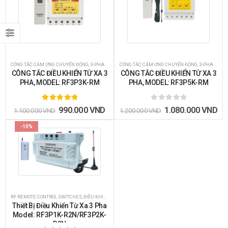
CÔNG TẮC CẢM ỨNG CHUYỂN ĐỘNG
,
3-PHASE MOTOR - PUMP REMOTE CONTROL SWITCHES
CÔNG TẮC CẢM ỨNG CHUYỂN ĐỘNG
,
3-PHASE MOTOR - PUMP REMOTE CONTROL SWITCHES
CÔNG TẮC ĐIỀU KHIỂN TỪ XA 3
CÔNG TẮC ĐIỀU KHIỂN TỪ XA 3
PHA, MODEL: RF3P3K-RM
PHA, MODEL: RF3P5K-RM
5.00
out of 5
0
out of 5
990.000
VND
1.080.000
VND
1.100.000
VND
1.200.000
VND
-10%
RF REMOTE CONTROL SWITCHES
,
ĐIỀU KHIỂN BẰNG REMOTE
,
3-PHASE MOTOR - PUMP REMOTE CO
Thiết Bị Điều Khiển Từ Xa 3 Pha
Model: RF3P1K-R2N/RF3P2K-
R2N