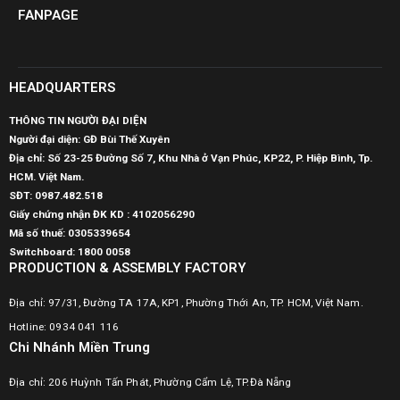
FANPAGE
HEADQUARTERS
THÔNG TIN NGƯỜI ĐẠI DIỆN
Người đại diện: GĐ Bùi Thế Xuyên
Địa chỉ: Số 23-25 Đường Số 7, Khu Nhà ở Vạn Phúc, KP22, P. Hiệp Bình, Tp.
HCM. Việt Nam.
SĐT:
0987.482.518
Giấy chứng nhận ĐK KD : 4102056290
Mã số thuế:
0305339654
Switchboard: 1800 0058
PRODUCTION & ASSEMBLY FACTORY
Địa chỉ: 97/31, Đường TA 17A, KP1, Phường Thới An, TP. HCM, Việt Nam.
Hotline: 0934 041 116
Chi Nhánh Miền Trung
Địa chỉ: 206 Huỳnh Tấn Phát, Phường Cẩm Lệ, TP.Đà Nẵng