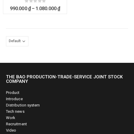
0
out of 5
990.000
₫
–
1.080.000
₫
THE BAO PRODUCTION-TRADE-SERVICE JOINT STOCK
COMPANY
Product
Introduce
Distribution system
Tech news
Work
Recruitment
Video