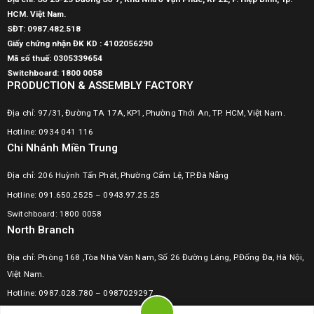
HCM. Việt Nam.
SĐT:
0987.482.518
Giấy chứng nhận ĐK KD : 4102056290
Mã số thuế:
0305339654
Switchboard: 1800 0058
PRODUCTION & ASSEMBLY FACTORY
Địa chỉ: 97/31, Đường TA 17A, KP1, Phường Thới An, TP. HCM, Việt Nam.
Hotline: 0934 041 116
Chi Nhánh Miền Trung
Địa chỉ: 206 Huỳnh Tấn Phát, Phường Cẩm Lệ, TP.Đà Nẵng
Hotline: 091.650.2525 – 0943.97.25.25
Switchboard: 1800 0058
North Branch
Địa chỉ: Phòng 168 ,Tòa Nhà Vân Nam, Số 26 Đường Láng, P.Đống Đa, Hà Nội,
Việt Nam.
Hotline:
0987.028.780
–
0987029297
Switchboard: 1800 0058