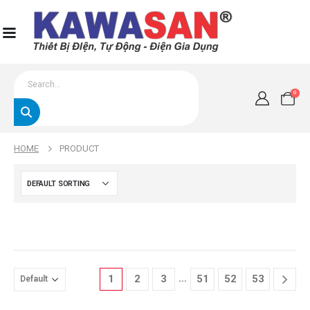
0
HOME
PRODUCT
…
1
2
3
51
52
53