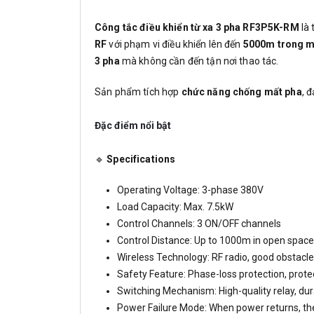
Công tắc điều khiển từ xa 3 pha RF3P5K-RM
là 
RF
với phạm vi điều khiển lên đến
5000m trong m
3 pha
mà không cần đến tận nơi thao tác.
Sản phẩm tích hợp
chức năng chống mất pha
, 
Đặc điểm nổi bật
🔹
Specifications
Operating Voltage: 3-phase 380V
Load Capacity: Max. 7.5kW
Control Channels: 3 ON/OFF channels
Control Distance: Up to 1000m in open space
Wireless Technology: RF radio, good obstacl
Safety Feature: Phase-loss protection, prot
Switching Mechanism: High-quality relay, dura
Power Failure Mode: When power returns, the