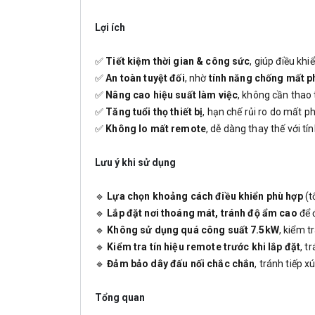
Lợi ích
✅
Tiết kiệm thời gian & công sức
, giúp điều khi
✅
An toàn tuyệt đối
, nhờ
tính năng chống mất p
✅
Nâng cao hiệu suất làm việc
, không cần thao 
✅
Tăng tuổi thọ thiết bị
, hạn chế rủi ro do mất p
✅
Không lo mất remote
, dễ dàng thay thế với t
Lưu ý khi sử dụng
🔹
Lựa chọn khoảng cách điều khiển phù hợp
(t
🔹
Lắp đặt nơi thoáng mát, tránh độ ẩm cao
để 
🔹
Không sử dụng quá công suất 7.5kW
, kiểm t
🔹
Kiểm tra tín hiệu remote trước khi lắp đặt
, t
🔹
Đảm bảo dây đấu nối chắc chắn
, tránh tiếp x
Tổng quan