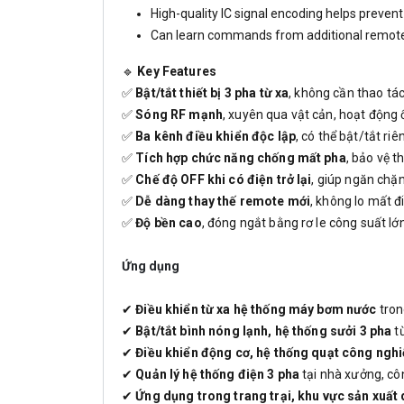
High-quality IC signal encoding helps prevent
Can learn commands from additional remote
🔹
Key Features
✅
Bật/tắt thiết bị 3 pha từ xa
, không cần thao tác 
✅
Sóng RF mạnh
, xuyên qua vật cản, hoạt động 
✅
Ba kênh điều khiển độc lập
, có thể bật/tắt riê
✅
Tích hợp chức năng chống mất pha
, bảo vệ th
✅
Chế độ OFF khi có điện trở lại
, giúp ngăn chặ
✅
Dễ dàng thay thế remote mới
, không lo mất đ
✅
Độ bền cao
, đóng ngắt bằng rơ le công suất lớn
Ứng dụng
✔
Điều khiển từ xa hệ thống máy bơm nước
tron
✔
Bật/tắt bình nóng lạnh, hệ thống sưởi 3 pha
từ
✔
Điều khiển động cơ, hệ thống quạt công ngh
✔
Quản lý hệ thống điện 3 pha
tại nhà xưởng, côn
✔
Ứng dụng trong trang trại, khu vực sản xuất