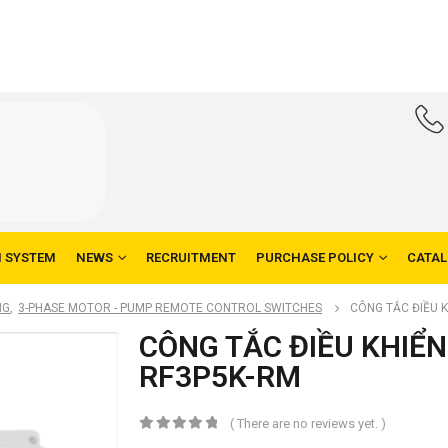
N SYSTEM
NEWS
RECRUITMENT
PURCHASE POLICY
CATA
NG
,
3-PHASE MOTOR - PUMP REMOTE CONTROL SWITCHES
CÔNG TẮC ĐIỀU K
CÔNG TẮC ĐIỀU KHIỂN
RF3P5K-RM
( There are no reviews yet. )
0
out of 5