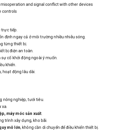
 misoperation and signal conflict with other devices
 controls
trực tiếp.
ổn định ngay cả ở môi trường nhiều nhiễu sóng.
ng từng thiết bị.
iết bị điện an toàn.
n sự cố khởi động ngoài ý muốn.
iều khiển.
, hoạt động lâu dài.
g nông nghiệp, tưới tiêu.
 xa.
iệp, máy móc sản xuất
.
g trình xây dựng, kho bãi.
 quy mô lớn
, không cần di chuyển để điều khiển thiết bị.