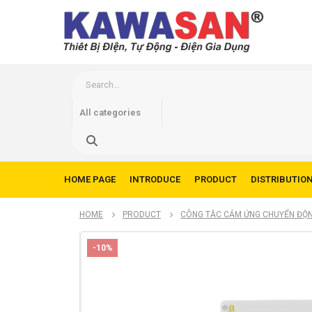
HOME PAGE
INTRODUCE
PRODUCT
DISTRIBUTIO
HOME
PRODUCT
CÔNG TẮC CẢM ỨNG CHUYỂN ĐỘ
-10%