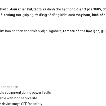
thiết bị
điều khiển bật/tắt từ xa
dành cho
hệ thống điện 3 pha 380V
, c
ôi trường mở
, giúp người dùng dễ dàng kiểm soát
máy bơm, bình nóng
đảm bảo an toàn cho thiết bị điện. Ngoài ra,
remote có thể học lệnh
, gi
e penetration
ects equipment during power faults
ble with long service life
 device stays OFF for safety