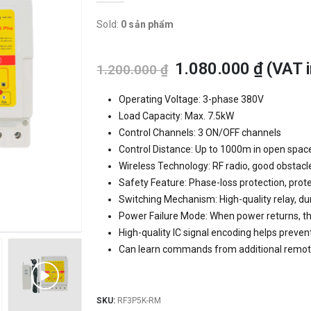
Sold:
0 sản phẩm
1.080.000
₫
(VAT i
1.200.000
₫
Operating Voltage: 3-phase 380V
Load Capacity: Max. 7.5kW
Control Channels: 3 ON/OFF channels
Control Distance: Up to 1000m in open spac
Wireless Technology: RF radio, good obstacl
Safety Feature: Phase-loss protection, pro
Switching Mechanism: High-quality relay, dur
Power Failure Mode: When power returns, th
High-quality IC signal encoding helps preven
Can learn commands from additional remot
SKU:
RF3P5K-RM