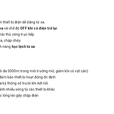
ển thiết bị điện dễ dàng từ xa.
ha
và chế độ
OFF khi có điện trở lại
.
tác thủ công trực tiếp.
ha, chập cháy.
ính năng
học lệnh từ xa
.
ối đa 5000m trong môi trường mở, giảm khi có vật cản).
đảm bảo thiết bị hoạt động ổn định.
ra kỹ thông số trước khi kết nối.
ránh nhiễu sóng từ các thiết bị khác.
úc lỏng lẻo gây chập điện.