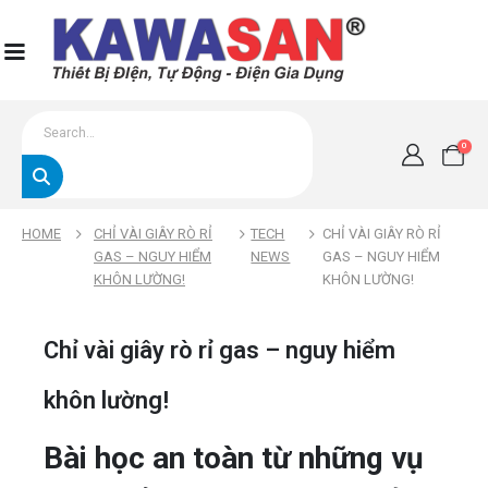
0
HOME
CHỈ VÀI GIÂY RÒ RỈ
TECH
CHỈ VÀI GIÂY RÒ RỈ
GAS – NGUY HIỂM
NEWS
GAS – NGUY HIỂM
KHÔN LƯỜNG!
KHÔN LƯỜNG!
Chỉ vài giây rò rỉ gas – nguy hiểm
khôn lường!
Bài học an toàn từ những vụ