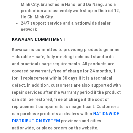
Minh City, branches in Hanoi and Da Nang, and a
production and assembly workshop in District 12,
Ho Chi Minh City.
24/7 support service and a nationwide dealer
network
KAWASAN COMMITMENT
Kawasan is committed to providing products
genuine
– durable – safe
, fully meeting technical standards
and practical usage requirements. All products are
covered by warranty
free of charge for 24 months
,
1-
for-1 replacement within 30 days
if it is a technical
defect. In addition, customers are also supported with
repair services after the warranty period if the product
can still be restored,
free of charge
if the cost of
replacement components is insignificant. Customers
can purchase products at dealers within
NATIONWIDE
DISTRIBUTION SYSTEM
provinces and cities
nationwide, or place orders on the website.