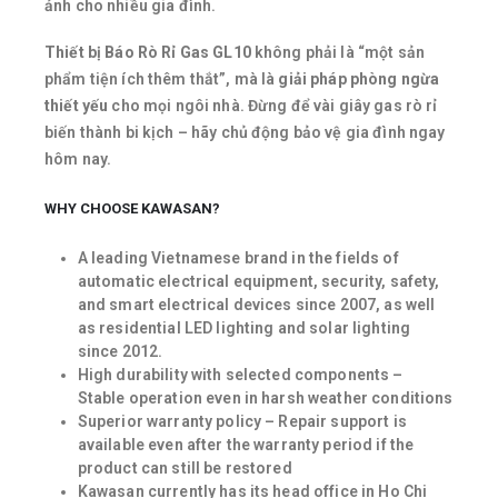
ảnh cho nhiều gia đình.
Thiết bị Báo Rò Rỉ Gas GL10
không phải là “một sản
phẩm tiện ích thêm thắt”, mà là
giải pháp phòng ngừa
thiết yếu
cho mọi ngôi nhà. Đừng để vài giây gas rò rỉ
biến thành bi kịch – hãy chủ động bảo vệ gia đình ngay
hôm nay.
WHY CHOOSE KAWASAN?
A leading Vietnamese brand in the fields of
automatic electrical equipment, security, safety,
and smart electrical devices since 2007, as well
as residential LED lighting and solar lighting
since 2012.
High durability with selected components –
Stable operation even in harsh weather conditions
Superior warranty policy – Repair support is
available even after the warranty period if the
product can still be restored
Kawasan currently has its head office in Ho Chi