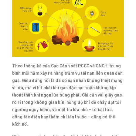
Theo thống kê của Cục Cảnh sát PCCC và CNCH, trung
bình mỗi năm xảy ra hàng trăm vụ tai nạn liên quan đến
gas. Điều đáng nói là đa số nạn nhân không thiệt mạng
vì lửa, mà vì
hít phải khí gas độc hại
hoặc
không kịp
thoát thân khi ngọn lửa bùng phát
. Chỉ cần vài giây gas
rò rỉ trong không gian kín, nồng độ khí dễ cháy đạt tới
ngưỡng nguy hiểm, và một tia lửa nhỏ – từ bật lửa,
công tắc điện hay thậm chí tàn thuốc – cũng có thể
kích nổ.