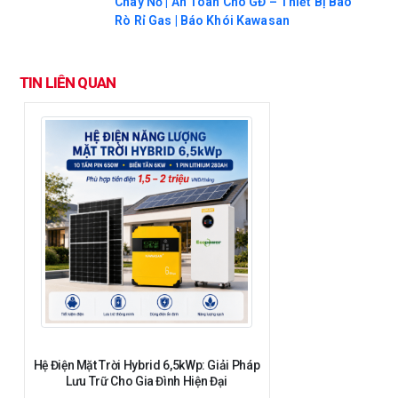
Cháy Nổ | An Toàn Cho GĐ – Thiết Bị Báo
Rò Rỉ Gas | Báo Khói Kawasan
TIN LIÊN QUAN
Hệ Điện Mặt Trời Hybrid 6,5kWp: Giải Pháp
Lưu Trữ Cho Gia Đình Hiện Đại