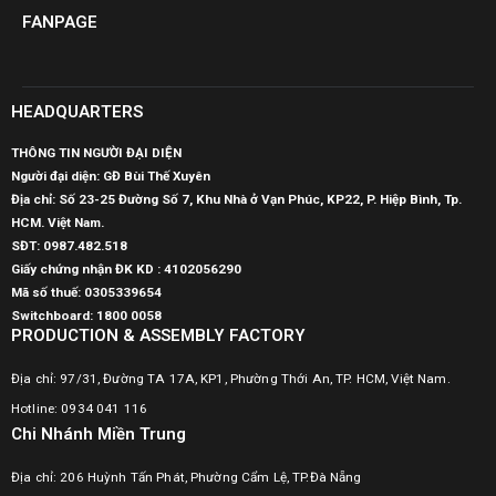
FANPAGE
HEADQUARTERS
THÔNG TIN NGƯỜI ĐẠI DIỆN
Người đại diện: GĐ Bùi Thế Xuyên
Địa chỉ: Số 23-25 Đường Số 7, Khu Nhà ở Vạn Phúc, KP22, P. Hiệp Bình, Tp.
HCM. Việt Nam.
SĐT:
0987.482.518
Giấy chứng nhận ĐK KD : 4102056290
Mã số thuế:
0305339654
Switchboard: 1800 0058
PRODUCTION & ASSEMBLY FACTORY
Địa chỉ: 97/31, Đường TA 17A, KP1, Phường Thới An, TP. HCM, Việt Nam.
Hotline: 0934 041 116
Chi Nhánh Miền Trung
Địa chỉ: 206 Huỳnh Tấn Phát, Phường Cẩm Lệ, TP.Đà Nẵng