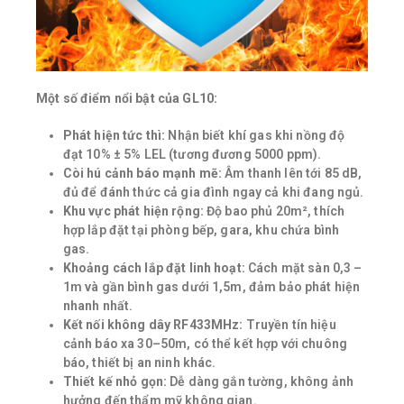
Một số điểm nổi bật của GL10:
Phát hiện tức thì:
Nhận biết khí gas khi nồng độ
đạt 10% ± 5% LEL (tương đương 5000 ppm).
Còi hú cảnh báo mạnh mẽ:
Âm thanh lên tới 85 dB,
đủ để đánh thức cả gia đình ngay cả khi đang ngủ.
Khu vực phát hiện rộng:
Độ bao phủ 20m², thích
hợp lắp đặt tại phòng bếp, gara, khu chứa bình
gas.
Khoảng cách lắp đặt linh hoạt:
Cách mặt sàn 0,3 –
1m và gần bình gas dưới 1,5m, đảm bảo phát hiện
nhanh nhất.
Kết nối không dây RF433MHz:
Truyền tín hiệu
cảnh báo xa 30–50m, có thể kết hợp với chuông
báo, thiết bị an ninh khác.
Thiết kế nhỏ gọn:
Dễ dàng gắn tường, không ảnh
hưởng đến thẩm mỹ không gian.