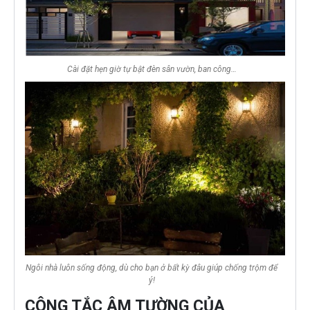
Cài đặt hẹn giờ tự bật đèn sân vườn, ban công…
Ngôi nhà luôn sống động, dù cho bạn ở bất kỳ đâu giúp chống trộm để
ý!
CÔNG TẮC ÂM TƯỜNG CỦA