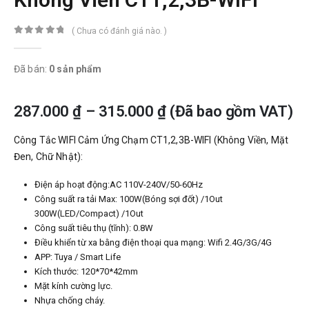
( Chưa có đánh giá nào. )
0
trong số 5
Đã bán:
0 sản phẩm
287.000
₫
–
315.000
₫
(Đã bao gồm VAT)
Công Tắc WIFI Cảm Ứng Chạm CT1,2,3B-WIFI (Không Viền, Mặt
Đen, Chữ Nhật):
Điện áp hoạt động:AC 110V-240V/50-60Hz
Công suất ra tải Max: 100W(Bóng sợi đốt) /1Out
300W(LED/Compact) /1Out
Công suất tiêu thụ (tĩnh): 0.8W
Điều khiển từ xa bằng điện thoại qua mạng: Wifi 2.4G/3G/4G
APP: Tuya / Smart Life
Kích thước: 120*70*42mm
Mặt kính cường lực.
Nhựa chống cháy.