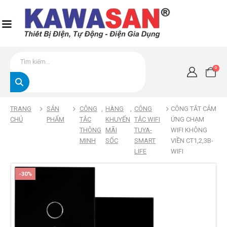
0
TRANG
SẢN
CÔNG
,
HÀNG
,
CÔNG
CÔNG TẮT CẢM
CHỦ
PHẨM
TẮC
KHUYẾN
TẮC WIFI
ỨNG CHẠM
THÔNG
MÃI
TUYA-
WIFI KHÔNG
MINH
SỐC
SMART
VIỀN CT1,2,3B-
LIFE
WIFI
-30%