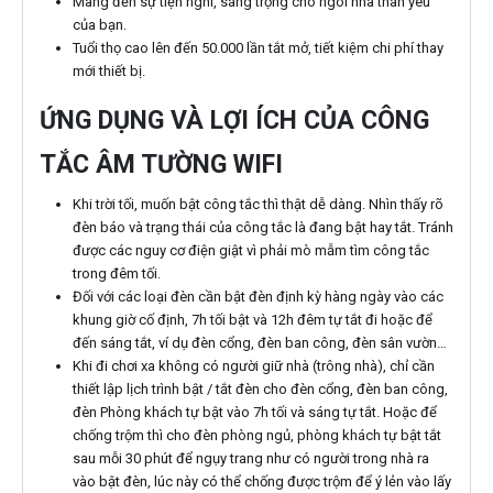
Mang đến sự tiện nghi, sáng trọng cho ngôi nhà thân yêu
của bạn.
Tuổi thọ cao lên đến 50.000 lần tắt mở, tiết kiệm chi phí thay
mới thiết bị.
ỨNG DỤNG VÀ LỢI ÍCH CỦA CÔNG
TẮC ÂM TƯỜNG WIFI
Khi trời tối, muốn bật công tắc thì thật dễ dàng. Nhìn thấy rõ
đèn báo và trạng thái của công tắc là đang bật hay tắt. Tránh
được các nguy cơ điện giật vì phải mò mẫm tìm công tắc
trong đêm tối.
Đối với các loại đèn cần bật đèn định kỳ hàng ngày vào các
khung giờ cố định, 7h tối bật và 12h đêm tự tắt đi hoặc để
đến sáng tắt, ví dụ đèn cổng, đèn ban công, đèn sân vườn…
Khi đi chơi xa không có người giữ nhà (trông nhà), chỉ cần
thiết lập lịch trình bật / tắt đèn cho đèn cổng, đèn ban công,
đèn Phòng khách tự bật vào 7h tối và sáng tự tắt. Hoặc để
chống trộm thì cho đèn phòng ngủ, phòng khách tự bật tắt
sau mỗi 30 phút để ngụy trang như có người trong nhà ra
vào bật đèn, lúc này có thể chống được trộm để ý lẻn vào lấy