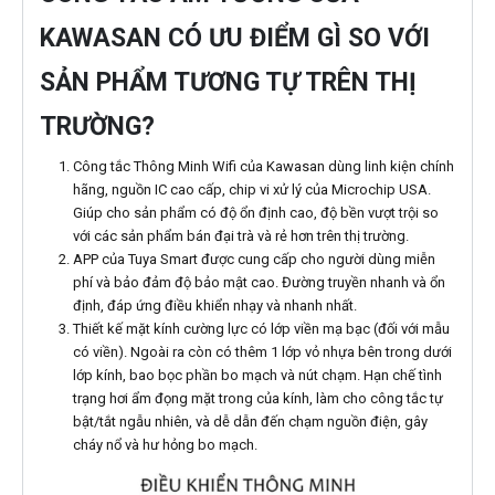
KAWASAN CÓ ƯU ĐIỂM GÌ SO VỚI
SẢN PHẨM TƯƠNG TỰ TRÊN THỊ
TRƯỜNG?
Công tắc Thông Minh Wifi của Kawasan dùng linh kiện chính
hãng, nguồn IC cao cấp, chip vi xử lý của Microchip USA.
Giúp cho sản phẩm có độ ổn định cao, độ bền vượt trội so
với các sản phẩm bán đại trà và rẻ hơn trên thị trường.
APP của Tuya Smart được cung cấp cho người dùng miễn
phí và bảo đảm độ bảo mật cao. Đường truyền nhanh và ổn
định, đáp ứng điều khiển nhạy và nhanh nhất.
Thiết kế mặt kính cường lực có lớp viền mạ bạc (đối với mẫu
có viền). Ngoài ra còn có thêm 1 lớp vỏ nhựa bên trong dưới
lớp kính, bao bọc phần bo mạch và nút chạm. Hạn chế tình
trạng hơi ẩm đọng mặt trong của kính, làm cho công tắc tự
bật/tắt ngẫu nhiên, và dễ dẫn đến chạm nguồn điện, gây
cháy nổ và hư hỏng bo mạch.