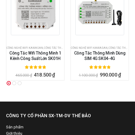
CÔNG NGHỆ WIFI KAWASAN
,
CÔNG TẮC THÔNG MINH
,
CÔNG TẮC THÔNG MINH
,
CÔNG TẮC WIFI TUYA-SMART LIFE
CÔNG NGHỆ WIFI KAWASAN
,
CÔNG TẮC WIFI
,
CÔNG TẮC WIFI LẮP TỦ
,
THIẾT BỊ NHÀ THÔNG 
,
CÔNG TẮC THÔNG MINH
,
HÀNG 
Công Tắc Wifi Thông Minh 1
Công Tắc Thông Minh Dùng
Kênh Công Suất Lớn SK01H
SIM 4G SK04-4G
5.00
ngoài 5
5.00
ngoài 5
418.500
₫
990.000
₫
465.000
₫
1.100.000
₫
CÔNG TY CỔ PHẦN SX-TM-DV THẾ BẢO
Sản phẩm
Giới thiệu