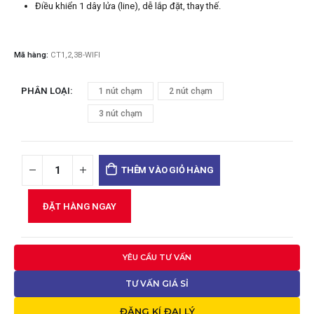
Điều khiển 1 dây lửa (line), dễ lắp đặt, thay thế.
Mã hàng:
CT1,2,3B-WIFI
PHÂN LOẠI
1 nút chạm
2 nút chạm
3 nút chạm
THÊM VÀO GIỎ HÀNG
ĐẶT HÀNG NGAY
YÊU CẦU TƯ VẤN
TƯ VẤN GIÁ SỈ
ĐĂNG KÍ ĐẠI LÝ