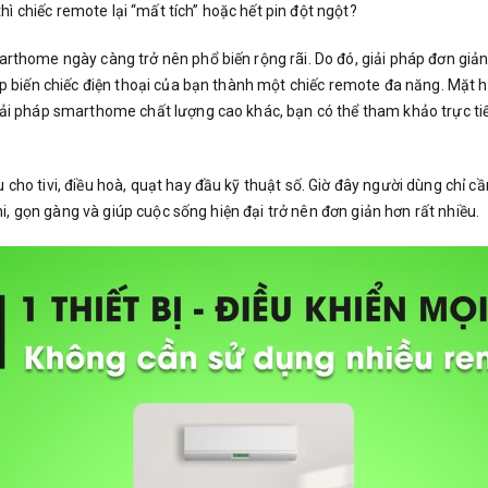
hì chiếc remote lại “mất tích” hoặc hết pin đột ngột?
rthome ngày càng trở nên phổ biến rộng rãi. Do đó, giải pháp đơn giản
úp biến chiếc điện thoại của bạn thành một chiếc remote đa năng. Mặt 
iải pháp smarthome chất lượng cao khác, bạn có thể tham khảo trực t
cho tivi, điều hoà, quạt hay đầu kỹ thuật số. Giờ đây người dùng chỉ c
ghi, gọn gàng và giúp cuộc sống hiện đại trở nên đơn giản hơn rất nhiều.