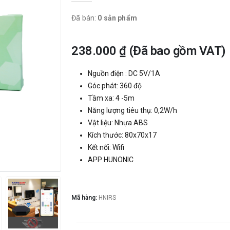
Đã bán:
0 sản phẩm
238.000
₫
(Đã bao gồm VAT)
Nguồn điện : DC 5V/1A
Góc phát: 360 độ
Tầm xa: 4 -5m
Năng lượng tiêu thụ: 0,2W/h
Vật liệu: Nhựa ABS
Kích thước: 80x70x17
Kết nối: Wifi
APP HUNONIC
Mã hàng:
HNIRS