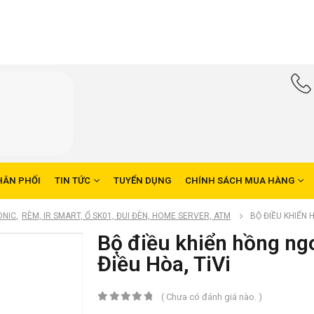
HÂN PHỐI
TIN TỨC
TUYỂN DỤNG
CHÍNH SÁCH MUA HÀNG
ONIC
,
RÈM, IR SMART, Ổ SK01, ĐUI ĐÈN, HOME SERVER, ATM
BỘ ĐIỀU KHIỂN 
Bộ điều khiển hồng ng
Điều Hòa, TiVi
( Chưa có đánh giá nào. )
0
trong số 5