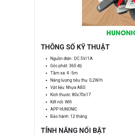
THÔNG SỐ KỸ THUẬT
Nguồn điện : DC 5V/1A
Góc phát: 360 độ
Tầm xa: 4 -5m
Năng lượng tiêu thụ: 0,2W/h
Vật liệu: Nhựa ABS
Kích thước: 80x70x17
Kết nối: Wifi
APP HUNONIC
Bảo hành: 12 tháng
TÍNH NĂNG NỔI BẬT