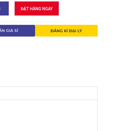
G
ĐẶT HÀNG NGAY
ẤN GIÁ SỈ
ĐĂNG KÍ ĐẠI LÝ