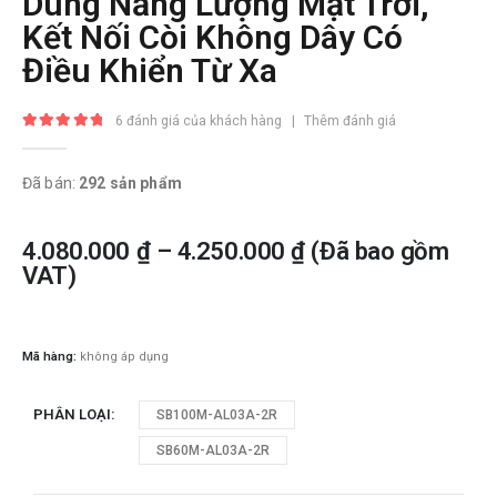
Dùng Năng Lượng Mặt Trời,
Kết Nối Còi Không Dây Có
Điều Khiển Từ Xa
6
đánh giá của khách hàng
|
Thêm đánh giá
5.00
trong số 5
Đã bán:
292 sản phẩm
4.080.000
₫
–
4.250.000
₫
(Đã bao gồm
VAT)
Mã hàng:
không áp dụng
PHÂN LOẠI
SB100M-AL03A-2R
SB60M-AL03A-2R