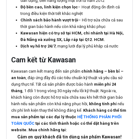
dân dụng, đèn năng lượng mặt trời từ năm 2012
Độ bền cao, linh kiện chọn lọc
– Hoạt động ổn định cả
trong điều kiện thời tiết khắc nghiệt
Chính sách bảo hành vượt trội
– Hỗ trợ sửa chữa cả sau
thời gian bảo hành nếu còn khả năng khắc phục
Kawasan hiện có trụ sở tại HCM, chi nhánh tại Hà Nội,
Đà Nẵng và xưởng SX, Lắp ráp tại Q12. HCM.
Dịch vụ hỗ trợ 24/7
, mạng lưới đại lý phủ khắp cả nước
Cam kết từ Kawasan
Kawasan cam kết mang đến sản phẩm
chính hãng – bền bỉ –
an toàn
, đáp ứng đầy đủ các tiêu chuẩn kỹ thuật và yêu cầu sử
dụng thực tế.
Tất cả sản phẩm được bảo hành
miễn phí 24
tháng
, 1 đổi 1 trong vòng 30 ngày nếu lỗi kỹ thuật. Ngoài ra,
khách hàng còn được hỗ trợ sửa chữa sau khi hết thời gian bảo
hành nếu sản phẩm còn khả năng phục hồi,
không tính phí
nếu
chi phí linh kiện thay thế không đáng kể.
Khách hàng có thể tìm
mua sản phẩm tại các đại lý thuộc
HỆ THỐNG PHÂN PHỐI
TOÀN QUỐC
tại các tỉnh thành hoặc có thể dặt hàng trên
website.
Mua chính hãng tại:
Cảm ơn quý khách đã tin dùng sản phẩm Kawasan!