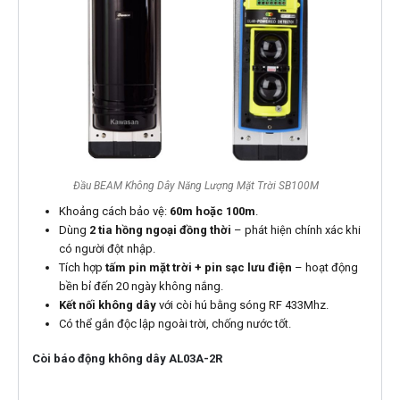
Đầu BEAM Không Dây Năng Lượng Mặt Trời SB100M
Khoảng cách bảo vệ:
60m hoặc 100m
.
Dùng
2 tia hồng ngoại đồng thời
– phát hiện chính xác khi
có người đột nhập.
Tích hợp
tấm pin mặt trời + pin sạc lưu điện
– hoạt động
bền bỉ đến 20 ngày không nắng.
Kết nối không dây
với còi hú bằng sóng RF 433Mhz.
Có thể gắn độc lập ngoài trời, chống nước tốt.
Còi báo động không dây AL03A-2R