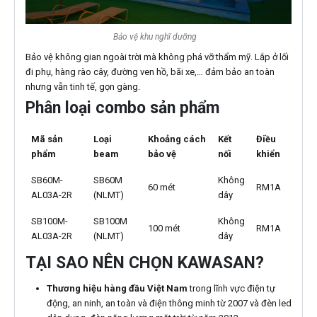
Bảo vệ khu nghĩ dưỡng
Bảo vệ không gian ngoài trời mà không phá vỡ thẩm mỹ. Lắp ở lối
đi phụ, hàng rào cây, đường ven hồ, bãi xe,… đảm bảo an toàn
nhưng vẫn tinh tế, gọn gàng.
Phân loại combo sản phẩm
Mã sản
Loại
Khoảng cách
Kết
Điều
phẩm
beam
bảo vệ
nối
khiển
SB60M-
SB60M
Không
60 mét
RM1A
AL03A-2R
(NLMT)
dây
SB100M-
SB100M
Không
100 mét
RM1A
AL03A-2R
(NLMT)
dây
TẠI SAO NÊN CHỌN KAWASAN?
Thương hiệu hàng đầu Việt Nam
trong lĩnh vực điện tự
động, an ninh, an toàn và điện thông minh từ 2007 và đèn led