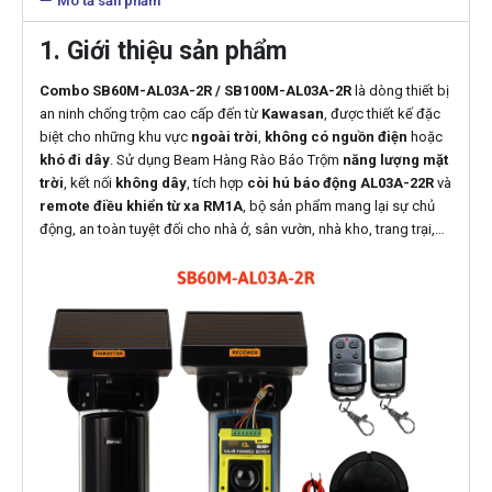
Mô tả sản phẩm
1. Giới thiệu sản phẩm
Combo SB60M-AL03A-2R / SB100M-AL03A-2R
là dòng thiết bị
an ninh chống trộm cao cấp đến từ
Kawasan
, được thiết kế đặc
biệt cho những khu vực
ngoài trời
,
không có nguồn điện
hoặc
khó đi dây
.
Sử dụng Beam Hàng Rào Báo Trộm
năng lượng mặt
trời
, kết nối
không dây
, tích hợp
còi hú báo động AL03A-22R
và
remote điều khiển từ xa RM1A
, bộ sản phẩm mang lại sự chủ
động, an toàn tuyệt đối cho nhà ở, sân vườn, nhà kho, trang trại,…