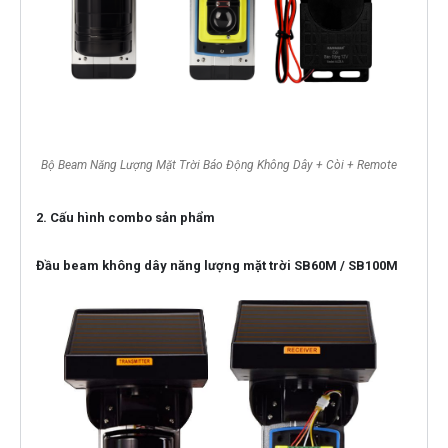
Bộ Beam Năng Lượng Mặt Trời Báo Động Không Dây + Còi + Remote
2. Cấu hình combo sản phẩm
Đầu beam không dây năng lượng mặt trời SB60M / SB100M