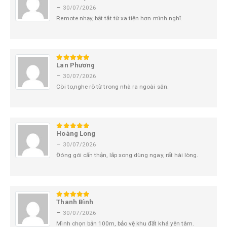
–
30/07/2026
Remote nhạy, bật tắt từ xa tiện hơn mình nghĩ.
Lan Phương
5
trên 5
–
30/07/2026
Còi to,nghe rõ từ trong nhà ra ngoài sân.
Hoàng Long
5
trên 5
–
30/07/2026
Đóng gói cẩn thận, lắp xong dùng ngay, rất hài lòng.
Thanh Bình
5
trên 5
–
30/07/2026
Mình chọn bản 100m, bảo vệ khu đất khá yên tâm.