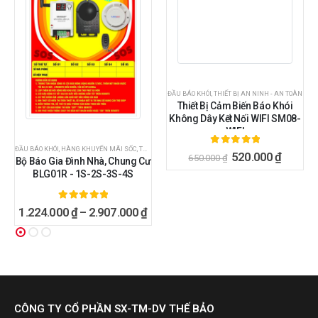
,
PHỤ KIỆN BÁO ĐỘNG
,
THIẾT BỊ AN NINH - AN TOÀN
ĐẦU BÁO KHÓI
,
THIẾT BỊ AN NINH - AN TOÀN
Thiết Bị Cảm Biến Báo Khói
Không Dây Kết Nối WIFI SM08-
WIFI
ĐẦU BÁO KHÓI
,
HÀNG KHUYẾN MÃI SỐC
,
THIẾT BỊ AN NINH - AN TOÀN
5.00
ngoài 5
520.000
₫
650.000
₫
Bộ Báo Gia Đình Nhà, Chung Cư
BLG01R - 1S-2S-3S-4S
5.00
ngoài 5
1.224.000
₫
–
2.907.000
₫
CÔNG TY CỔ PHẦN SX-TM-DV THẾ BẢO