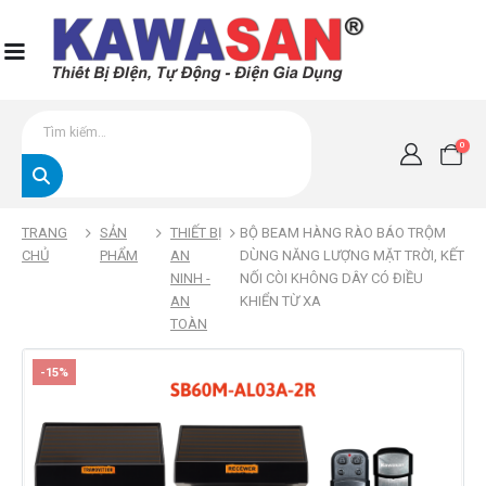
0
TRANG
SẢN
THIẾT BỊ
BỘ BEAM HÀNG RÀO BÁO TRỘM
CHỦ
PHẨM
AN
DÙNG NĂNG LƯỢNG MẶT TRỜI, KẾT
NINH -
NỐI CÒI KHÔNG DÂY CÓ ĐIỀU
AN
KHIỂN TỪ XA
TOÀN
-15%