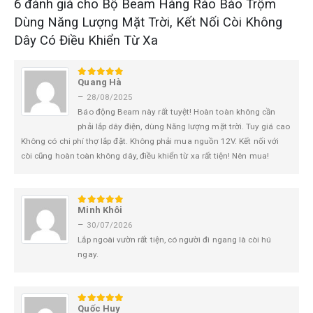
6 đánh giá cho
Bộ Beam Hàng Rào Báo Trộm
Dùng Năng Lượng Mặt Trời, Kết Nối Còi Không
Dây Có Điều Khiển Từ Xa
Quang Hà
5
trên 5
–
28/08/2025
Báo động Beam này rất tuyệt! Hoàn toàn không cần
phải lắp dây điện, dùng Năng lượng mặt trời. Tuy giá cao
Không có chi phí thợ lắp đặt. Không phải mua nguồn 12V. Kết nối với
còi cũng hoàn toàn không dây, điều khiển từ xa rất tiện! Nên mua!
Minh Khôi
5
trên 5
–
30/07/2026
Lắp ngoài vườn rất tiện, có người đi ngang là còi hú
ngay.
Quốc Huy
5
trên 5