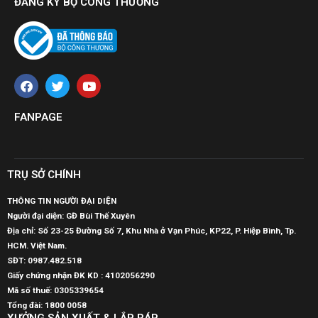
ĐĂNG KÝ BỘ CÔNG THƯƠNG
FANPAGE
TRỤ SỞ CHÍNH
THÔNG TIN NGƯỜI ĐẠI DIỆN
Người đại diện: GĐ Bùi Thế Xuyên
Địa chỉ: Số 23-25 Đường Số 7, Khu Nhà ở Vạn Phúc, KP22, P. Hiệp Bình, Tp.
HCM. Việt Nam.
SĐT:
0987.482.518
Giấy chứng nhận ĐK KD : 4102056290
Mã số thuế:
0305339654
Tổng đài: 1800 0058