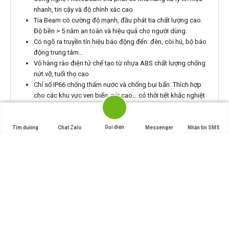
nhanh, tin cậy và độ chính xác cao
Tia Beam có cường độ mạnh, đầu phát tia chất lượng cao.
Độ bền > 5 năm an toàn và hiệu quả cho người dùng.
Có ngõ ra truyền tín hiệu báo động đến: đèn, còi hú, bộ báo
động trung tâm…
Vỏ hàng rào điện tử chế tạo từ nhựa ABS chất lượng chống
nứt vỡ, tuổi thọ cao
Chỉ số IP66 chống thấm nước và chống bụi bẩn. Thích hợp
cho các khu vực ven biển, núi cao… có thời tiết khắc nghiệt
nhất: mưa lớn, sương dày, gió mạnh…
Gọi điện
Tìm đường
Chat Zalo
Messenger
Nhắn tin SMS