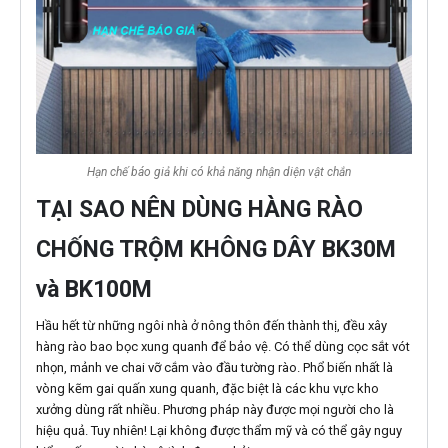
Hạn chế báo giả khi có khả năng nhận diện vật chắn
TẠI SAO NÊN DÙNG HÀNG RÀO
CHỐNG TRỘM KHÔNG DÂY BK30M
và BK100M
Hầu hết từ những ngôi nhà ở nông thôn đến thành thị, đều xây
hàng rào bao bọc xung quanh để bảo vệ. Có thể dùng cọc sắt vót
nhọn, mảnh ve chai vỡ cắm vào đầu tường rào. Phổ biến nhất là
vòng kẽm gai quấn xung quanh, đặc biệt là các khu vực kho
xưởng dùng rất nhiều. Phương pháp này được mọi người cho là
hiệu quả. Tuy nhiên! Lại không được thẩm mỹ và có thể gây nguy