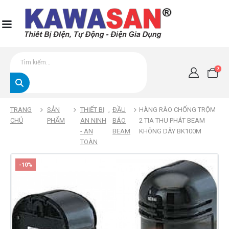
0
TRANG
SẢN
THIẾT BỊ
,
ĐẦU
HÀNG RÀO CHỐNG TRỘM
CHỦ
PHẨM
AN NINH
BÁO
2 TIA THU PHÁT BEAM
- AN
BEAM
KHÔNG DÂY BK100M
TOÀN
-10%