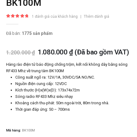
BK100M
1
đánh giá của khách hàng
|
Thêm đánh giá
5.00
trong số 5
Đã bán:
1775 sản phẩm
1.080.000
₫
(Đã bao gồm VAT)
1.200.000
₫
Hàng rào điện tử báo động chống trộm, kết nối không dây bằng sóng
RF433 Mhz về trung tâm BK100M
Công suất ngõ ra: 12V/1A, 30VDC/5A NO/NC.
Nguồn điện cung cấp: 12VDC
Kích thước (H)x(W)x(D): 173x74x72m
Sóng radio RF433 Mhz siêu nhạy
Khoảng cách thu-phát: 50m ngoài trời, 80m trong nhà.
Thời gian đáp ứng: 50 – 700ms
Mã hàng:
BK100M