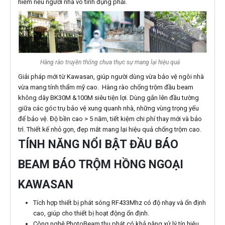
hiểm nếu người nhà vô tình đụng phải.
Hàng rào truyền thống chưa thực sự mang lại hiệu quả
Giải pháp mới từ Kawasan, giúp người dùng vừa bảo vệ ngôi nhà
vừa mang tính thẩm mỹ cao. Hàng rào chống trộm đầu beam
không dây BK30M &100M siêu tiện lợi. Dùng gắn lên đầu tường
giữa các góc trụ bảo vệ xung quanh nhà, những vùng trọng yếu
để bảo vệ. Độ bền cao > 5 năm, tiết kiệm chi phí thay mới và bảo
trì. Thiết kế nhỏ gọn, đẹp mắt mang lại hiệu quả chống trộm cao.
TÍNH NĂNG NỔI BẬT ĐẦU BÁO
BEAM BÁO TRỘM HỒNG NGOẠI
KAWASAN
Tích hợp thiết bị phát sóng RF433Mhz có độ nhạy và ổn định
cao, giúp cho thiết bị hoạt động ổn định.
Công nghệ PhotoBeam thu phát có khả năng xử lý tín hiệu