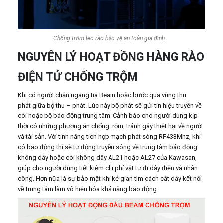
Chống trộm leo rào bảo vệ an toàn gia đình
NGUYÊN LÝ HOẠT ĐỒNG HÀNG RÀO
ĐIỆN TỬ CHỐNG TRỘM
Khi có người chắn ngang tia Beam hoặc bước qua vùng thu
phát giữa bộ thu – phát. Lúc này bộ phát sẽ gửi tín hiệu truyền về
còi hoặc bộ báo động trung tâm. Cảnh báo cho người dùng kịp
thời có những phương án chống trộm, tránh gây thiệt hại về người
và tài sản. Với tính năng tích hợp mạch phát sóng RF433Mhz, khi
có báo động thì sẽ tự động truyền sóng về trung tâm báo động
không dây hoặc còi không dây AL21 hoặc AL27 của Kawasan,
giúp cho người dùng tiết kiệm chi phí vật tư đi dây điện và nhân
công. Hơn nữa là sự bảo mật khi kẻ gian tìm cách cắt dây kết nối
về trung tâm làm vô hiệu hóa khả năng báo động.