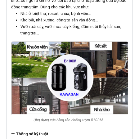
kho…có ngõ ra kết nối với còi báo tại chỗ hoặc thông qua bộ báo
động trung tâm. Dùng cho các khu vực như:
Nhà ở, biệt thự, resort, chùa, bệnh viện…
Kho bãi, nhà xưởng, công ty, sân vận động…
Vườn trái cây, vườn hoa cây kiểng, đầm nuôi thủy hải sản,
trang trại…
Ứng dụng của hàng rào chống trộm B100M
Thông số kỹ thuật