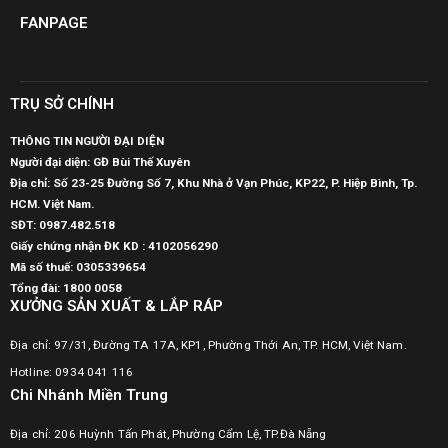
FANPAGE
TRỤ SỞ CHÍNH
THÔNG TIN NGƯỜI ĐẠI DIỆN
Người đại diện: GĐ Bùi Thế Xuyên
Địa chỉ: Số 23-25 Đường Số 7, Khu Nhà ở Vạn Phúc, KP22, P. Hiệp Bình, Tp.
HCM. Việt Nam.
SĐT:
0987.482.518
Giấy chứng nhận ĐK KD : 4102056290
Mã số thuế:
0305339654
Tổng đài: 1800 0058
XƯỞNG SẢN XUẤT & LẮP RÁP
Địa chỉ: 97/31, Đường TA 17A, KP1, Phường Thới An, TP. HCM, Việt Nam.
Hotline: 0934 041 116
Chi Nhánh Miền Trung
Địa chỉ: 206 Huỳnh Tấn Phát, Phường Cẩm Lệ, TP.Đà Nẵng