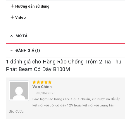
Hướng dẫn sử dụng
Video
MÔ TẢ
ĐÁNH GIÁ (1)
1 đánh giá cho
Hàng Rào Chống Trộm 2 Tia Thu
Phát Beam Có Dây B100M
Van Chinh
5
trên 5
–
30/06/2025
Báo trộm leo hàng rào là quá chuẩn, kín nước và dễ lắp
kết nối với còi có dây 12V hoặc kết nối với trung tâm
đều được.