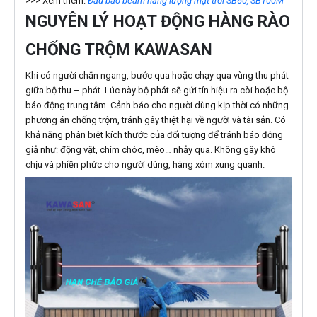
>>> Xem thêm:
Đầu báo beam năng lượng mặt trời SB60, SB100M
NGUYÊN LÝ HOẠT ĐỘNG HÀNG RÀO
CHỐNG TRỘM KAWASAN
Khi có người chắn ngang, bước qua hoặc chạy qua vùng thu phát
giữa bộ thu – phát. Lúc này bộ phát sẽ gửi tín hiệu ra còi hoặc bộ
báo động trung tâm. Cảnh báo cho người dùng kịp thời có những
phương án chống trộm, tránh gây thiệt hại về người và tài sản. Có
khả năng phân biệt kích thước của đối tượng để tránh báo động
giả như: động vật, chim chóc, mèo… nhảy qua. Không gây khó
chịu và phiền phức cho người dùng, hàng xóm xung quanh.