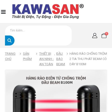
0
TRANG
SẢN
THIẾT BỊ
,
ĐẦU
HÀNG RÀO CHỐNG TRỘM
CHỦ
PHẨM
AN NINH -
BÁO
2 TIA THU PHÁT BEAM CÓ
AN TOÀN
BEAM
DÂY B100M