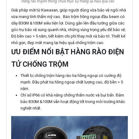
Hàng rào truyền thống chưa thực sự mang lại hiệu quả cao
Giải pháp mới từ Kawasan, giúp người dùng vừa bảo vệ ngôi nhà
vừa mang tính thẩm mỹ cao. Báo trộm hồng ngoại đầu beam có
dây B30M &100M siêu tiện lợi. Dùng gắn lên đầu tường giữa các
góc trụ bảo vệ xung quanh nhà, những vùng trọng yếu để bảo vệ.
Độ bền cao > 5 năm, tiết kiệm chi phí thay mới và bảo trì. Thiết kế
nhỏ gọn, đẹp mắt mang lại hiệu quả chống trộm cao.
ƯU ĐIỂM NỔI BẬT HÀNG RÀO ĐIỆN
TỬ CHỐNG TRỘM
Thiết bị chống trộm hàng rào tia hồng ngoại có cường độ
mạnh. Đầu phát tia hồng ngoại chất lượng cao, độ bền > 5
năm.
Chỉ số IP66 có khả năng chống thấm nước và bụi bẩn. Đảm
bảo B30M &100M vẫn hoạt động tốt trong môi trường khắc
nghiệt nhất.