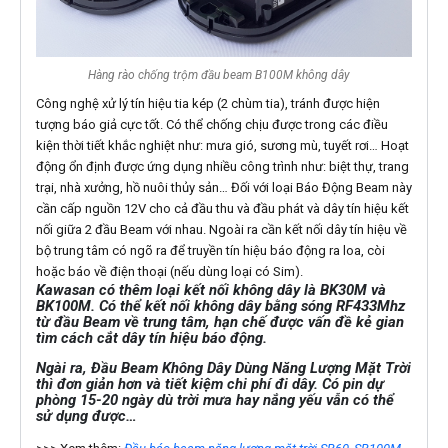
Hàng rào chống trộm đầu beam B100M không dây
Công nghệ xử lý tín hiệu tia kép (2 chùm tia), tránh được hiện
tượng báo giả cực tốt. Có thể chống chịu được trong các điều
kiện thời tiết khắc nghiệt như: mưa gió, sương mù, tuyết rơi… Hoạt
động ổn định được ứng dụng nhiều công trình như: biệt thự, trang
trại, nhà xưởng, hồ nuôi thủy sản… Đối với loại Báo Động Beam này
cần cấp nguồn 12V cho cả đầu thu và đầu phát và dây tín hiệu kết
nối giữa 2 đầu Beam với nhau. Ngoài ra cần kết nối dây tín hiệu về
bộ trung tâm có ngõ ra để truyền tín hiệu báo động ra loa, còi
hoặc báo về điện thoại (nếu dùng loại có Sim).
Kawasan có thêm loại kết nối không dây là BK30M và
BK100M. Có thể kết nối không dây bằng sóng RF433Mhz
từ đầu Beam về trung tâm, hạn chế được vấn đề kẻ gian
tìm cách cắt dây tín hiệu báo động.
Ngài ra, Đầu Beam Không Dây Dùng Năng Lượng Mặt Trời
thì đơn giản hơn và tiết kiệm chi phí đi dây. Có pin dự
phòng 15-20 ngày dù trời mưa hay nắng yếu vẫn có thể
sử dụng được…