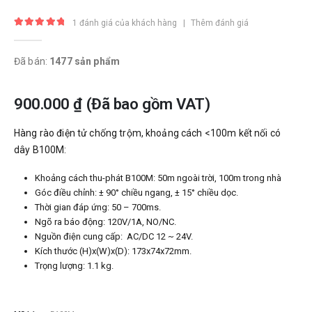
1
đánh giá của khách hàng
|
Thêm đánh giá
5.00
trong số 5
Đã bán:
1477 sản phẩm
900.000
₫
(Đã bao gồm VAT)
Hàng rào điện tử chống trộm, khoảng cách <100m kết nối có
dây B100M:
Khoảng cách thu-phát B100M: 50m ngoài trời, 100m trong nhà
Góc điều chỉnh: ± 90° chiều ngang, ± 15° chiều dọc.
Thời gian đáp ứng: 50 – 700ms.
Ngõ ra báo động: 120V/1A, NO/NC.
Nguồn điện cung cấp: AC/DC 12 ~ 24V.
Kích thước (H)x(W)x(D): 173x74x72mm.
Trọng lượng: 1.1 kg.