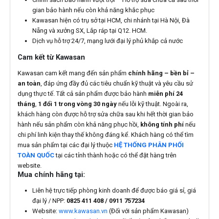
gian bảo hành nếu còn khả năng khắc phục
Kawasan hiện có trụ sở tại HCM, chi nhánh tại Hà Nội, Đà
Nẵng và xưởng SX, Lắp ráp tại Q12. HCM.
Dịch vụ hỗ trợ 24/7, mạng lưới đại lý phủ khắp cả nước
Cam kết từ Kawasan
Kawasan cam kết mang đến sản phẩm
chính hãng – bền bỉ –
an toàn
, đáp ứng đầy đủ các tiêu chuẩn kỹ thuật và yêu cầu sử
dụng thực tế. Tất cả sản phẩm được bảo hành
miễn phí 24
tháng
,
1 đổi 1 trong vòng 30 ngày
nếu lỗi kỹ thuật. Ngoài ra,
khách hàng còn được hỗ trợ sửa chữa sau khi hết thời gian bảo
hành nếu sản phẩm còn khả năng phục hồi,
không tính phí
nếu
chi phí linh kiện thay thế không đáng kể. Khách hàng có thể tìm
mua sản phẩm tại các đại lý thuộc
HỆ THỐNG PHÂN PHỐI
TOÀN QUỐC
tại các tỉnh thành hoặc có thể đặt hàng trên
website.
Mua chính hãng tại:
Liên hệ trực tiếp phòng kinh doanh để được báo giá sỉ, giá
đại lý / NPP:
0825 411 408 / 0911 757234
Website:
www.kawasan.vn
(Đối với sản phẩm Kawasan)