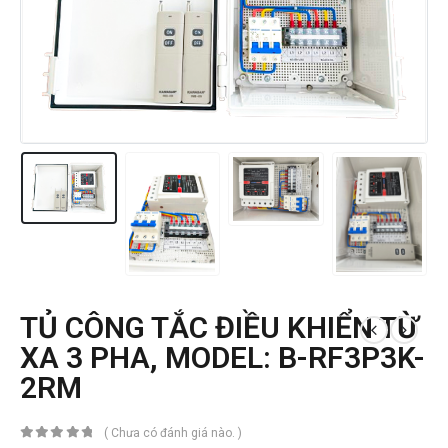
TỦ CÔNG TẮC ĐIỀU KHIỂN TỪ
XA 3 PHA, MODEL: B-RF3P3K-
2RM
( Chưa có đánh giá nào. )