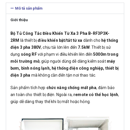
Mô tả sản phẩm
Giới thiệu
Bộ Tủ Công Tắc Điều Khiển Từ Xa 3 Pha B-RF3P3K-
2RM
là thiết bị
điều khiển bật/tắt từ xa
dành cho
hệ thống
điện 3 pha 380V
, chịu tải lớn lên đến
7.5kW
. Thiết bị sử
dụng
sóng RF
với phạm vi điều khiển lên đến
5000m trong
môi trường mở
, giúp người dùng dễ dàng kiểm soát
máy
bơm, bình nóng lạnh, hệ thống điện công nghiệp, thiết bị
điện 3 pha
mà không cần đến tận nơi thao tác.
Sản phẩm tích hợp
chức năng chống mất pha
, đảm bảo
an toàn cho thiết bị điện. Ngoài ra,
remote có thể học lệnh
,
giúp dễ dàng thay thế khi bị mất hoặc hỏng.