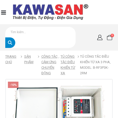
0
TRANG
SẢN
CÔNG TẮC
,
TỦ CÔNG
TỦ CÔNG TẮC ĐIỀU
CHỦ
PHẨM
CẢM ỨNG
TẮC ĐIỀU
KHIỂN TỪ XA 3 PHA,
CHUYỂN
KHIỂN TỪ
MODEL: B-RF3P3K-
ĐỘNG
XA
2RM
-10%