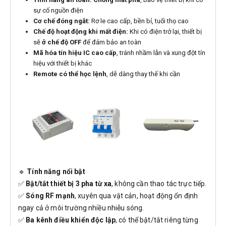
sự cố nguồn điện
Cơ chế đóng ngắt:
Rơ le cao cấp, bền bỉ, tuổi thọ cao
Chế độ hoạt động khi mất điện:
Khi có điện trở lại, thiết bị
sẽ
ở chế độ OFF
để đảm bảo an toàn
Mã hóa tín hiệu IC cao cấp
, tránh nhầm lẫn và xung đột tín
hiệu với thiết bị khác
Remote có thể học lệnh
, dễ dàng thay thế khi cần
🔹
Tính năng nổi bật
✅
Bật/tắt thiết bị 3 pha từ xa
, không cần thao tác trực tiếp.
✅
Sóng RF mạnh
, xuyên qua vật cản, hoạt động ổn định
ngay cả ở môi trường nhiều nhiễu sóng.
✅
Ba kênh điều khiển độc lập
, có thể bật/tắt riêng từng