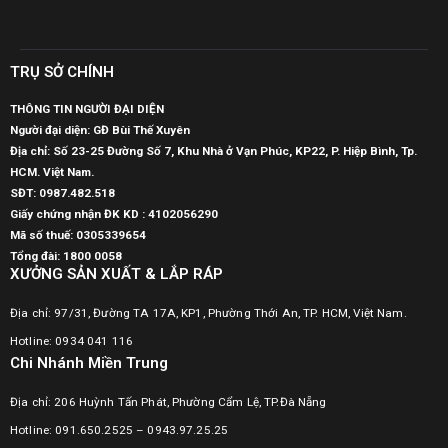
TRỤ SỞ CHÍNH
THÔNG TIN NGƯỜI ĐẠI DIỆN
Người đại diện: GĐ Bùi Thế Xuyên
Địa chỉ: Số 23-25 Đường Số 7, Khu Nhà ở Vạn Phúc, KP22, P. Hiệp Bình, Tp.
HCM. Việt Nam.
SĐT:
0987.482.518
Giấy chứng nhận ĐK KD : 4102056290
Mã số thuế:
0305339654
Tổng đài: 1800 0058
XƯỞNG SẢN XUẤT & LẮP RÁP
Địa chỉ: 97/31, Đường TA 17A, KP1, Phường Thới An, TP. HCM, Việt Nam.
Hotline: 0934 041 116
Chi Nhánh Miền Trung
Địa chỉ: 206 Huỳnh Tấn Phát, Phường Cẩm Lệ, TP.Đà Nẵng
Hotline: 091.650.2525 – 0943.97.25.25