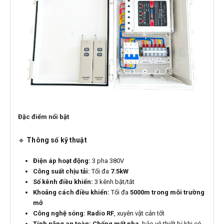
Đặc điểm nổi bật
🔹
Thông số kỹ thuật
Điện áp hoạt động:
3 pha 380V
Công suất chịu tải:
Tối đa
7.5kW
Số kênh điều khiển:
3 kênh bật/tắt
Khoảng cách điều khiển:
Tối đa
5000m trong môi trường
mở
Công nghệ sóng:
Radio RF
, xuyên vật cản tốt
Tính năng an toàn:
Chống mất pha
, bảo vệ thiết bị khi có