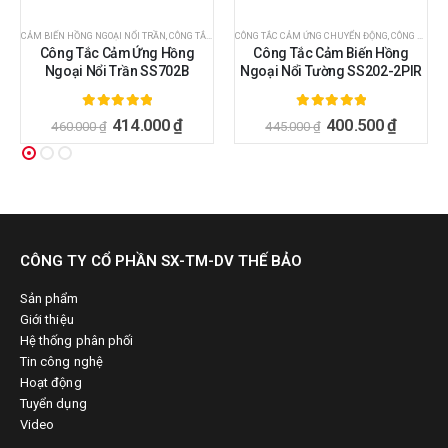
CẢM BIẾN HỒNG NGOẠI NỔI TRẦN
,
CÔNG TẮC CẢM ỨNG CHUYỂN ĐỘNG
,
CÔNG TẮC CẢM BIẾN
,
CÔNG TẮC CẢM ỨNG HỒNG NGOẠI
CÔNG TẮC CẢM ỨNG CHUYỂN ĐỘNG
,
CÔNG TẮC CẢM ỨNG CHUYỂN ĐỘNG
,
CÔNG TẮC CẢM ỨNG HỒNG NGOẠI
,
CÔNG 
Công Tắc Cảm Ứng Hồng
Công Tắc Cảm Biến Hồng
Ngoại Nổi Trần SS702B
Ngoại Nổi Tường SS202-2PIR
5.00
ngoài 5
5.00
ngoài 5
414.000
₫
400.500
₫
460.000
₫
445.000
₫
CÔNG TY CỔ PHẦN SX-TM-DV THẾ BẢO
Sản phẩm
Giới thiệu
Hệ thống phân phối
Tin công nghệ
Hoạt động
Tuyển dụng
Video