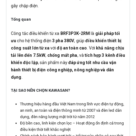
gây chập điện.
Tổng quan
Công tắc điều khiển từ xa
BRF3P3K-2RM
là
giải pháp tối
ưu
cho hệ thống điện
3 pha 380V
, giúp
điều khiển thiết bị
công suất lớn từ xa
với
độ an toàn cao
. Với
khả năng chịu
tải lên đến 7.5kW
,
chống mất pha
, và
tích hợp 3 kênh điều
khiển độc lập
, sản phẩm này
đáp ứng tốt nhu cầu vận
hành thiết bị điện công nghiệp, nông nghiệp và dân
dụng
.
TẠI SAO NÊN CHỌN KAWASAN?
Thương hiệu hàng đầu Việt Nam trong lĩnh vực điện tự động,
an ninh, an toàn và điện thông minh từ 2007 và đèn led dân
dụng, đèn năng lượng mặt trời từ năm 2012
Độ bền cao, linh kiện chọn lọc – Hoạt động ổn định cả trong
điều kiện thời tiết khắc nghiệt
Chính sách bảo hành vượt trội – Hỗ trợ sửa chữa cả sau thời