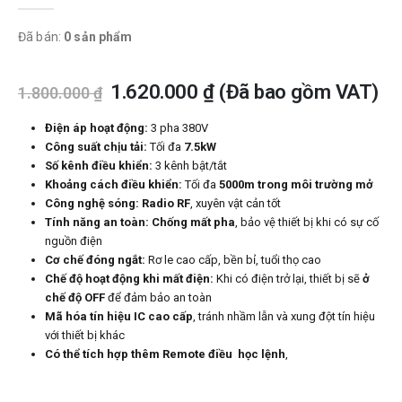
0
trong số 5
Đã bán:
0 sản phẩm
1.620.000
₫
(Đã bao gồm VAT)
1.800.000
₫
Điện áp hoạt động:
3 pha 380V
Công suất chịu tải:
Tối đa
7.5kW
Số kênh điều khiển:
3 kênh bật/tắt
Khoảng cách điều khiển:
Tối đa
5000m trong môi trường mở
Công nghệ sóng:
Radio RF
, xuyên vật cản tốt
Tính năng an toàn:
Chống mất pha
, bảo vệ thiết bị khi có sự cố
nguồn điện
Cơ chế đóng ngắt:
Rơ le cao cấp, bền bỉ, tuổi thọ cao
Chế độ hoạt động khi mất điện:
Khi có điện trở lại, thiết bị sẽ
ở
chế độ OFF
để đảm bảo an toàn
Mã hóa tín hiệu IC cao cấp
, tránh nhầm lẫn và xung đột tín hiệu
với thiết bị khác
Có thể tích hợp thêm Remote điều học lệnh
,