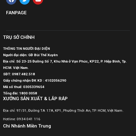
FANPAGE
TRỤ SỞ CHÍNH
THÔNG TIN NGƯỜI ĐẠI DIỆN
Người đại diện: GĐ Bùi Thế Xuyên
Địa chỉ: Số 23-25 Đường Số 7, Khu Nhà ở Vạn Phúc, KP22, P. Hiệp Bình, Tp.
HCM. Việt Nam.
SĐT:
0987.482.518
Giấy chứng nhận ĐK KD : 4102056290
Mã số thuế:
0305339654
Tổng đài: 1800 0058
XƯỞNG SẢN XUẤT & LẮP RÁP
Địa chỉ: 97/31, Đường TA 17A, KP1, Phường Thới An, TP. HCM, Việt Nam.
Hotline: 0934 041 116
Chi Nhánh Miền Trung