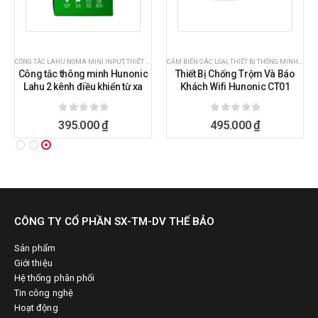
CÔNG TẮC LAHU NOMA MINI INPUT
,
THIẾT BỊ THÔNG MINH HUNONIC
,
THIẾT BỊ THÔNG MINH HUNONIC
CẢM BIẾN CÁC LOẠI
,
THIẾT BỊ THÔNG MINH HUNONIC
Công tắc thông minh Hunonic
Thiết Bị Chống Trộm Và Báo
Lahu 2 kênh điều khiển từ xa
Khách Wifi Hunonic CT01
0
ngoài 5
0
ngoài 5
395.000
₫
495.000
₫
CÔNG TY CỔ PHẦN SX-TM-DV THẾ BẢO
Sản phẩm
Giới thiệu
Hệ thống phân phối
Tin công nghệ
Hoạt động