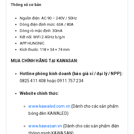
Thông số cơ bản
Nguồn điện: AC 90 – 240V / 50Hz
Dòng điện định mức: 63A / 80A
Dòng rò mặc định: 30mA
Kết nối: WiFi 2.4GHz b/g/n
APP HUNONIC
Kích thước: 118 × 54 × 74 mm
MUA CHÍNH HÃNG TẠI KAWASAN:
Hotline phòng kinh doanh (báo giá sỉ / đại lý / NPP):
0825 411 408 hoặc 0911 757 234
Website chính thức:
www.kawaled.com.vn
(Dành cho các sản phẩm
bóng đèn KAWALED)
www.kawasan.vn
(Dành cho các sản phẩm điện
thông minh KAWASAN)