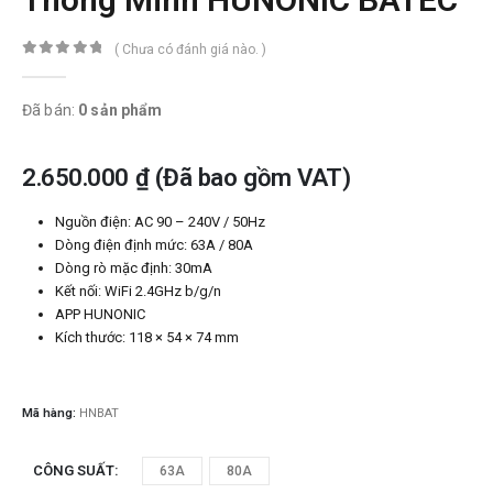
( Chưa có đánh giá nào. )
0
trong số 5
Đã bán:
0 sản phẩm
2.650.000
₫
(Đã bao gồm VAT)
Nguồn điện: AC 90 – 240V / 50Hz
Dòng điện định mức: 63A / 80A
Dòng rò mặc định: 30mA
Kết nối: WiFi 2.4GHz b/g/n
APP HUNONIC
Kích thước: 118 × 54 × 74 mm
Mã hàng:
HNBAT
CÔNG SUẤT
63A
80A