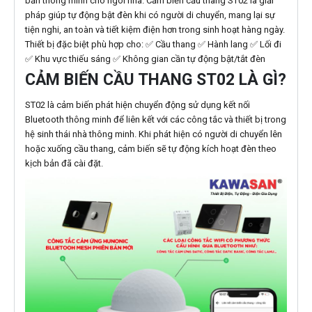
bản thông minh cho ngôi nhà. Cảm biến cầu thang ST02 là giải
pháp giúp tự động bật đèn khi có người di chuyển, mang lại sự
tiện nghi, an toàn và tiết kiệm điện hơn trong sinh hoạt hàng ngày.
Thiết bị đặc biệt phù hợp cho: ✅ Cầu thang ✅ Hành lang ✅ Lối đi
✅ Khu vực thiếu sáng ✅ Không gian cần tự động bật/tắt đèn
CẢM BIẾN CẦU THANG ST02 LÀ GÌ?
ST02 là cảm biến phát hiện chuyển động sử dụng kết nối
Bluetooth thông minh để liên kết với các công tắc và thiết bị trong
hệ sinh thái nhà thông minh. Khi phát hiện có người di chuyển lên
hoặc xuống cầu thang, cảm biến sẽ tự động kích hoạt đèn theo
kịch bản đã cài đặt.