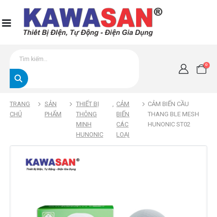
0
TRANG
SẢN
THIẾT BỊ
,
CẢM
CẢM BIẾN CẦU
CHỦ
PHẨM
THÔNG
BIẾN
THANG BLE MESH
MINH
CÁC
HUNONIC ST02
HUNONIC
LOẠI