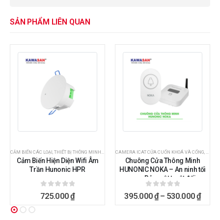
SẢN PHẨM LIÊN QUAN
CẢM BIẾN CÁC LOẠI
,
THIẾT BỊ THÔNG MINH HUNONIC
,
THIẾT BỊ THÔNG MINH HUNONIC
CAMERA ICAT CỬA CUỐN KHOÁ VÀ CỔNG
,
THIẾT
Cảm Biến Hiện Diện Wifi Âm
Chuông Cửa Thông Minh
Trần Hunonic HPR
HUNONIC NOKA – An ninh tối
ưu – Bảo mật tuyệt đối
0
ngoài 5
0
ngoài 5
725.000
₫
395.000
₫
–
530.000
₫