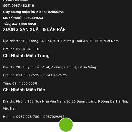
SĐT:
0987.482.518
Giấy chứng nhận ĐK KD : 4102056290
Mã số thuế:
0305339654
Tổng đài: 1800 0058
XƯỞNG SẢN XUẤT & LẮP RÁP
Địa chỉ: 97/31, Đường TA 17A, KP1, Phường Thới An, TP. HCM, Việt Nam.
Hotline: 0934 041 116
Chi Nhánh Miền Trung
Địa chỉ: 206 Huỳnh Tấn Phát, Phường Cẩm Lệ, TP.Đà Nẵng
Hotline: 091.650.2525 – 0943.97.25.25
Tổng đài: 1800 0058
Chi Nhánh Miền Bắc
Địa chỉ: Phòng 168 ,Tòa Nhà Vân Nam, Số 26 Đường Láng, P.Đống Đa, Hà Nội,
Việt Nam.
Hotline:
0987.028.780
–
0987029297
Tổng đài: 1800 0058