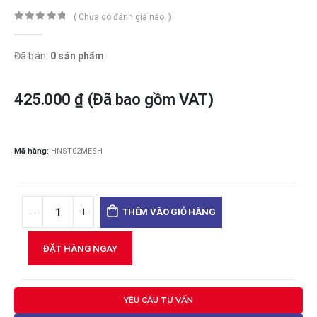
( Chưa có đánh giá nào. )
0
trong số 5
Đã bán:
0 sản phẩm
425.000
₫
(Đã bao gồm VAT)
Mã hàng:
HNST02MESH
THÊM VÀO GIỎ HÀNG
ĐẶT HÀNG NGAY
YÊU CẦU TƯ VẤN