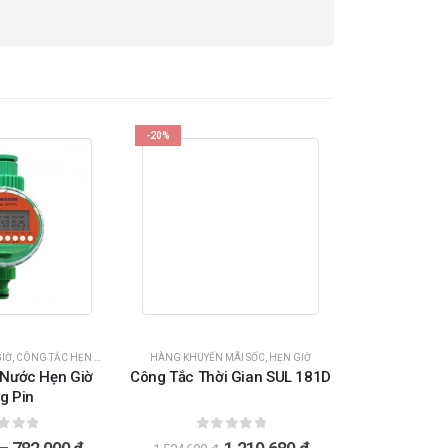
-20%
IỜ
,
CÔNG TẮC HẸN GIỜ
,
HÀNG KHUYẾN MÃI SỐC
HÀNG KHUYẾN MÃI SỐC
,
HẸN GIỜ
,
HẸN GIỜ
 Nước Hẹn Giờ
Công Tắc Thời Gian SUL 181D
g Pin
oài 5
0
ngoài 5