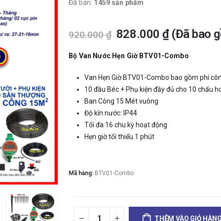
Đã bán:
1459 sản phẩm
828.000
₫
(Đã bao 
920.000
₫
Bộ Van Nước Hẹn Giờ BTV01-Combo
Van Hẹn Giờ BTV01-Combo bao gồm phí côn
10 đầu Béc + Phụ kiện đầy đủ cho 10 chấu h
Ban Công 15 Mét vuông
Độ kín nước: IP44
Tối đa 16 chu kỳ hoạt động
Hẹn giờ tối thiểu 1 phút
Mã hàng:
BTV01-Combo
THÊM VÀO GIỎ HÀN