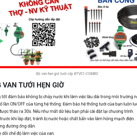
Bộ van hẹn giờ tưới cây BTV01-COMBO
 VAN TƯỚI HẸN GIỜ
 tốt đảm bảo không bị chảy nước khi làm việc lâu dài trong môi trường ng
số lần ON/OFF của từng hệ thống. Đảm bảo hệ thống tưới của bạn luôn luô
 được tháo ra 30s. Nếu như mất dữ liệu bạn phải cài đặt lại chương trình.
 trước khi lắp đặt, tránh bị nước hoặc chất bẩn vào làm hỏng mạch điện.
ỏng đường ống dẫn.
 dõi chế độ làm việc của van.