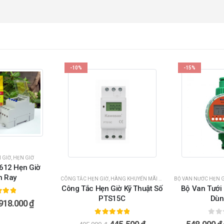
-10%
-15%
 GIỜ
,
HẸN GIỜ
612 Hẹn Giờ
h Ray
CÔNG TẮC HẸN GIỜ
,
HÀNG KHUYẾN MÃI SỐC
,
HẸN GIỜ
BỘ VAN NƯỚC HẸN G
Công Tắc Hẹn Giờ Kỹ Thuật Số
Bộ Van Tưới
PTS15C
Dùn
ngoài 5
918.000
₫
5.00
ngoài 5
0
ng