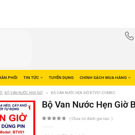
HÂN PHỐI
TIN TỨC
TUYỂN DỤNG
CHÍNH SÁCH MUA HÀNG
IỜ
,
BỘ VAN NƯỚC HẸN GIỜ
BỘ VAN NƯỚC HẸN GIỜ BTV01-COMBO
Bộ Van Nước Hẹn Giờ
( Chưa có đánh giá nào. )
0
trong số 5