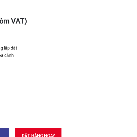
gồm VAT)
g lắp đặt
oa cảnh
G
ĐẶT HÀNG NGAY