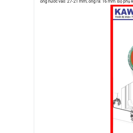
ống nước vào: 27-21 mm; ống ra: 16 mm. Bộ phụ ki