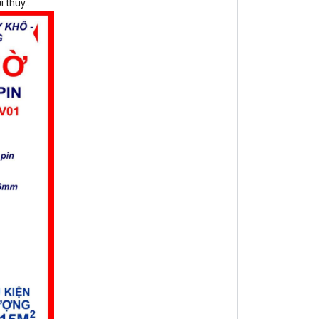
ởi thuỷ…