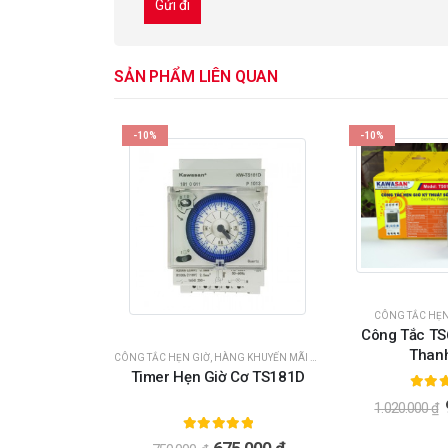
SẢN PHẨM LIÊN QUAN
-10%
-10%
CÔNG TẮC HẸN
Công Tắc TS
Than
M HẸN GIỜ
CÔNG TẮC HẸN GIỜ
,
HÀNG KHUYẾN MÃI SỐC
,
HẸN GIỜ
 Suất EN106
Timer Hẹn Giờ Cơ TS181D
5.00
1.020.000
₫
goài 5
5.00
ngoài 5