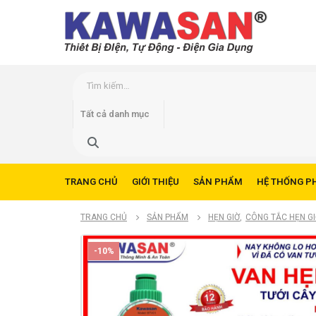
TRANG CHỦ
GIỚI THIỆU
SẢN PHẨM
HỆ THỐNG P
TRANG CHỦ
SẢN PHẨM
HẸN GIỜ
,
CÔNG TẮC HẸN G
-10%