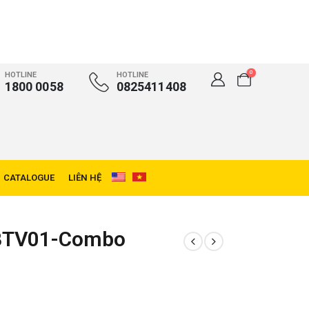
0
HOTLINE
HOTLINE
1800 0058
0825411408
CATALOGUE
LIÊN HỆ
 BTV01-Combo