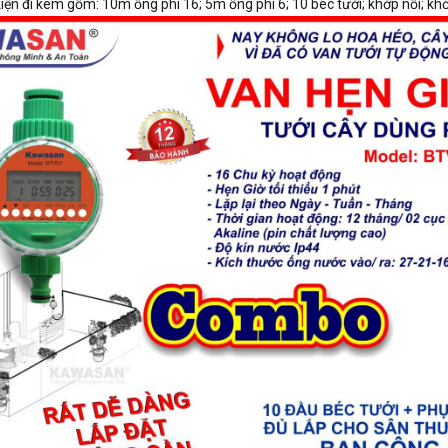
ện đi kèm gồm: 10m ống phi 16; 5m ống phi 6; 10 béc tưới; khớp nối; kh