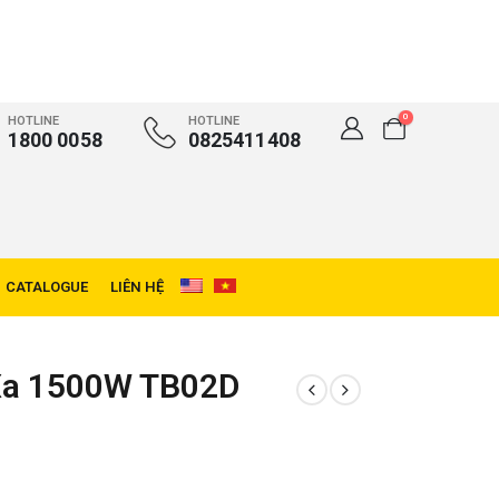
0
HOTLINE
HOTLINE
1800 0058
0825411408
CATALOGUE
LIÊN HỆ
Xa 1500W TB02D