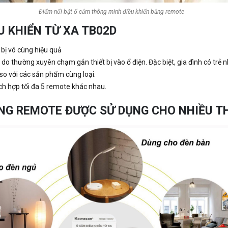
Điểm nổi bật ổ cắm thông minh điều khiển bằng remote
ỀU KHIỂN TỪ XA TB02D
ết bị vô cùng hiệu quả
do thường xuyên chạm gắn thiết bị vào ổ điện. Đặc biệt, gia đình có trẻ n
 so với các sản phẩm cùng loại.
ích hợp tối đa 5 remote khác nhau.
ẰNG REMOTE ĐƯỢC SỬ DỤNG CHO NHIỀU TH