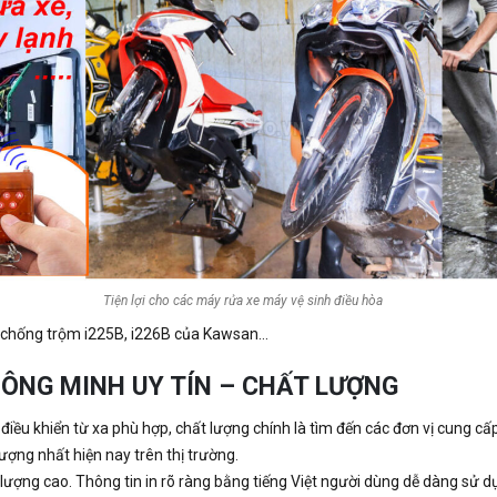
Tiện lợi cho các máy rửa xe máy vệ sinh điều hòa
ị chống trộm i225B, i226B của Kawsan…​
HÔNG MINH UY TÍN – CHẤT LƯỢNG
ều khiển từ xa phù hợp, chất lượng chính là tìm đến các đơn vị cung cấ
ượng nhất hiện nay trên thị trường.
lượng cao. Thông tin in rõ ràng bằng tiếng Việt người dùng dễ dàng sử d