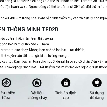
phát sóng RF433Mhz siêu nhạy. Có thể thu nhận tín hiệu remote 30-100 m
tốc độ nhanh và xa. Người dùng có thể tự bấm nút SET cài đặt thêm Remot
 nhiều khu vực trong nhà. Đảm bảo tính thẩm mỹ cao và tiện lợi cho ngư
IỆN THÔNG MINH TB02D
u uy tín nhiều năm trên thị trường.
động bền bỉ, tuổi thọ cao > 5 năm.
 remote cực nhạy. Không hạn chế số lần bật – tắt thiết bị.
ó thể xuyên cản tốt như: gỗ, kính, tường mỏng…
 cực tốt. Đảm bảo an toàn cho người dùng khi có sự cố chập điện xảy ra
e. Trường hợp đang bật – tắt thiết bị mà mất điện đột ngột, ổ điện thông 