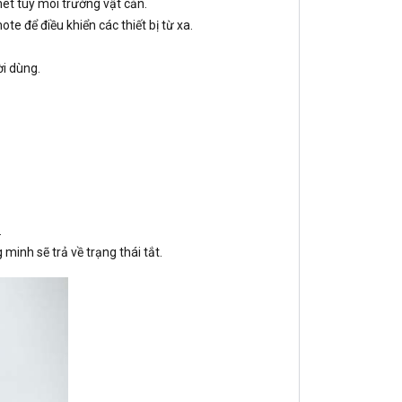
ét tùy môi trường vật cản.
e để điều khiển các thiết bị từ xa.
ời dùng.
.
minh sẽ trả về trạng thái tắt.