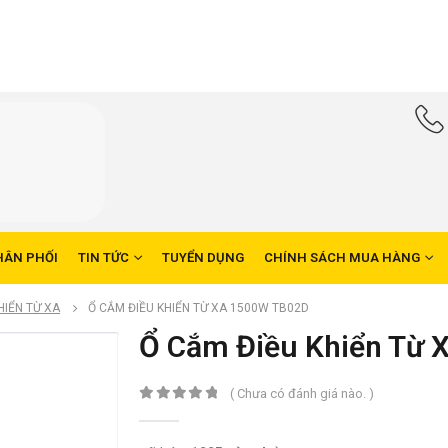
HÂN PHỐI
TIN TỨC
TUYỂN DỤNG
CHÍNH SÁCH MUA HÀNG
HIỂN TỪ XA
Ổ CẮM ĐIỀU KHIỂN TỪ XA 1500W TB02D
Ổ Cắm Điều Khiển Từ 
( Chưa có đánh giá nào. )
0
trong số 5