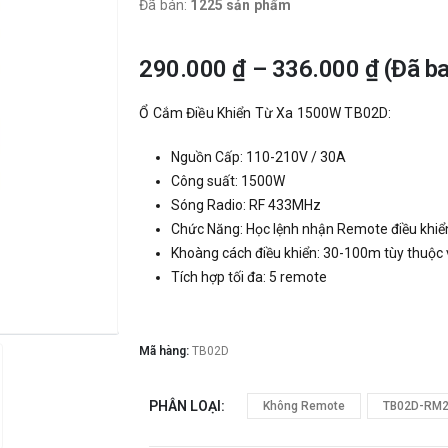
Đã bán:
1225 sản phẩm
290.000
₫
–
336.000
₫
(Đã b
Ổ Cắm Điều Khiển Từ Xa 1500W TB02D:
Nguồn Cấp: 110-210V / 30A
Công suất: 1500W
Sóng Radio: RF 433MHz
Chức Năng: Học lệnh nhận Remote điều khiể
Khoàng cách điều khiển: 30-100m tùy thuộc 
Tích hợp tối đa: 5 remote
Mã hàng:
TB02D
PHÂN LOẠI
Không Remote
TB02D-RM