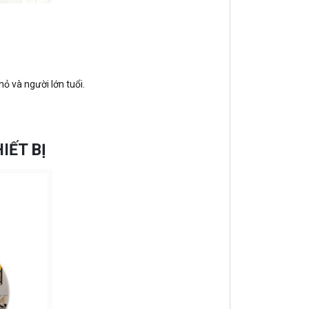
hỏ và người lớn tuổi.
IẾT BỊ