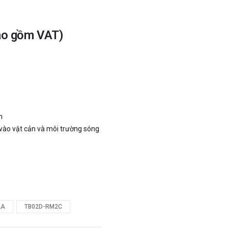
ao gồm VAT)
n
vào vật cản và môi trường sóng
2A
TB02D-RM2C