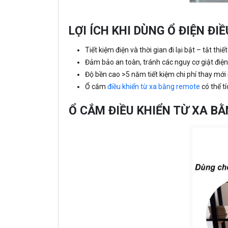
LỢI ÍCH KHI DÙNG Ổ ĐIỆN ĐI
Tiết kiệm điện và thời gian đi lại bật – tắt thi
Đảm bảo an toàn, tránh các nguy cơ giật điện 
Độ bền cao >5 năm tiết kiệm chi phí thay mới
Ổ cắm
điều khiển từ xa bằng remote
có thể t
Ổ CẮM ĐIỀU KHIỂN TỪ XA B