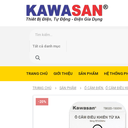
TRANG CHỦ
GIỚI THIỆU
SẢN PHẨM
HỆ THỐNG P
TRANG CHỦ
SẢN PHẨM
Ổ CẮM ĐIỆN
,
Ổ CẮM ĐIỀU K
-20%