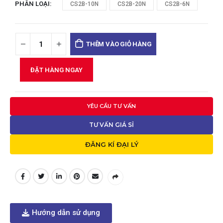
PHÂN LOẠI
CS2B-10N
CS2B-20N
CS2B-6N
THÊM VÀO GIỎ HÀNG
ĐẶT HÀNG NGAY
YÊU CẦU TƯ VẤN
TƯ VẤN GIÁ SỈ
ĐĂNG KÍ ĐẠI LÝ
Hướng dẫn sử dụng