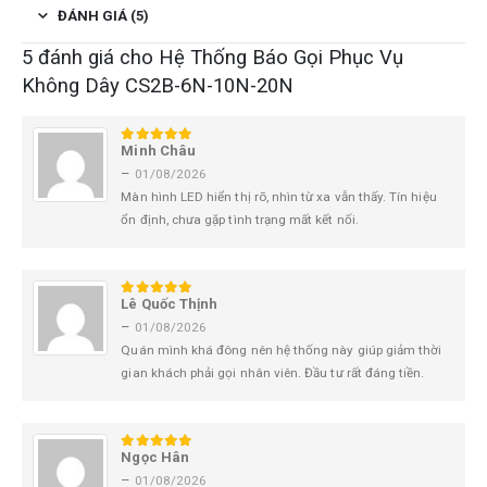
ĐÁNH GIÁ (5)
5 đánh giá cho
Hệ Thống Báo Gọi Phục Vụ
Không Dây CS2B-6N-10N-20N
Minh Châu
5
trên 5
–
01/08/2026
Màn hình LED hiển thị rõ, nhìn từ xa vẫn thấy. Tín hiệu
ổn định, chưa gặp tình trạng mất kết nối.
Lê Quốc Thịnh
5
trên 5
–
01/08/2026
Quán mình khá đông nên hệ thống này giúp giảm thời
gian khách phải gọi nhân viên. Đầu tư rất đáng tiền.
Ngọc Hân
5
trên 5
–
01/08/2026