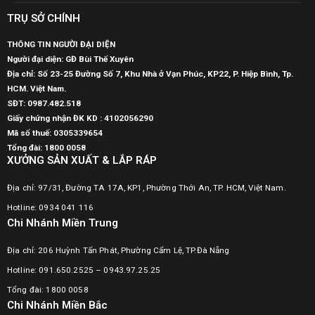
TRỤ SỞ CHÍNH
THÔNG TIN NGƯỜI ĐẠI DIỆN
Người đại diện: GĐ Bùi Thế Xuyên
Địa chỉ: Số 23-25 Đường Số 7, Khu Nhà ở Vạn Phúc, KP22, P. Hiệp Bình, Tp.
HCM. Việt Nam.
SĐT:
0987.482.518
Giấy chứng nhận ĐK KD : 4102056290
Mã số thuế:
0305339654
Tổng đài: 1800 0058
XƯỞNG SẢN XUẤT & LẮP RÁP
Địa chỉ: 97/31, Đường TA 17A, KP1, Phường Thới An, TP. HCM, Việt Nam.
Hotline: 0934 041 116
Chi Nhánh Miền Trung
Địa chỉ: 206 Huỳnh Tấn Phát, Phường Cẩm Lệ, TP.Đà Nẵng
Hotline: 091.650.2525 – 0943.97.25.25
Tổng đài: 1800 0058
Chi Nhánh Miền Bắc