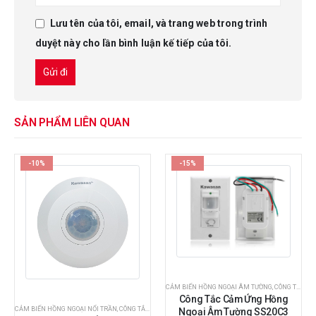
Lưu tên của tôi, email, và trang web trong trình
duyệt này cho lần bình luận kế tiếp của tôi.
SẢN PHẨM LIÊN QUAN
-10%
-15%
CẢM BIẾN HỒNG NGOẠI ÂM TƯỜNG
,
CÔNG TẮC CẢM BIẾN
Công Tắc Cảm Ứng Hồng
CẢM BIẾN HỒNG NGOẠI NỔI TRẦN
,
CÔNG TẮC CẢM ỨNG CHUYỂN ĐỘNG
,
CÔNG TẮC CẢM BIẾN
,
CÔNG TẮC CẢM ỨNG HỒNG NGOẠI
,
CÔNG TẮC CẢM ỨNG CHUYỂN ĐỘNG
,
CÔNG 
Ngoại Âm Tường SS20C3