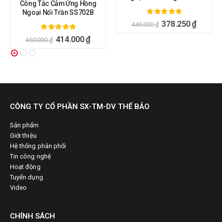
Công Tắc Cảm Ứng Hồng
Ngoại Nổi Trần SS702B
5.00
ngoài 5
378.250
₫
445.000
₫
5.00
ngoài 5
414.000
₫
460.000
₫
CÔNG TY CỔ PHẦN SX-TM-DV THẾ BẢO
Sản phẩm
Giới thiệu
Hệ thống phân phối
Tin công nghệ
Hoạt động
Tuyển dụng
Video
CHÍNH SÁCH