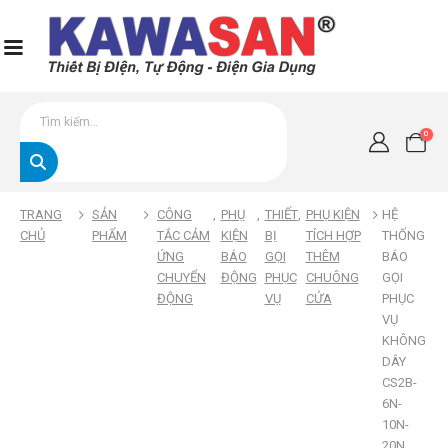
0
TRANG
SẢN
CÔNG
,
PHỤ
,
THIẾT
,
PHỤ KIỆN
HỆ
CHỦ
PHẨM
TẮC CẢM
KIỆN
BỊ
TÍCH HỢP
THỐNG
ỨNG
BÁO
GỌI
THÊM
BÁO
CHUYỂN
ĐỘNG
PHỤC
CHUÔNG
GỌI
ĐỘNG
VỤ
CỬA
PHỤC
VỤ
KHÔNG
DÂY
CS2B-
6N-
10N-
20N