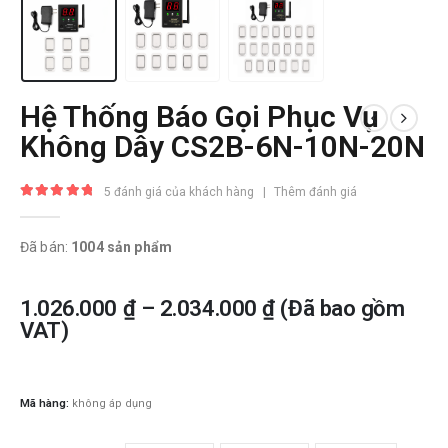
Hệ Thống Báo Gọi Phục Vụ
Không Dây CS2B-6N-10N-20N
5
đánh giá của khách hàng
|
Thêm đánh giá
5.00
trong số 5
Đã bán:
1004 sản phẩm
1.026.000
₫
–
2.034.000
₫
(Đã bao gồm
VAT)
Mã hàng:
không áp dụng