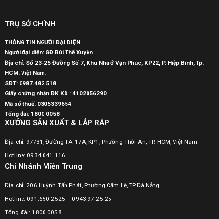
TRỤ SỞ CHÍNH
THÔNG TIN NGƯỜI ĐẠI DIỆN
Người đại diện: GĐ Bùi Thế Xuyên
Địa chỉ: Số 23-25 Đường Số 7, Khu Nhà ở Vạn Phúc, KP22, P. Hiệp Bình, Tp.
HCM. Việt Nam.
SĐT:
0987.482.518
Giấy chứng nhận ĐK KD : 4102056290
Mã số thuế:
0305339654
Tổng đài: 1800 0058
XƯỞNG SẢN XUẤT & LẮP RÁP
Địa chỉ: 97/31, Đường TA 17A, KP1, Phường Thới An, TP. HCM, Việt Nam.
Hotline: 0934 041 116
Chi Nhánh Miền Trung
Địa chỉ: 206 Huỳnh Tấn Phát, Phường Cẩm Lệ, TP.Đà Nẵng
Hotline: 091.650.2525 – 0943.97.25.25
Tổng đài: 1800 0058
Chi Nhánh Miền Bắc