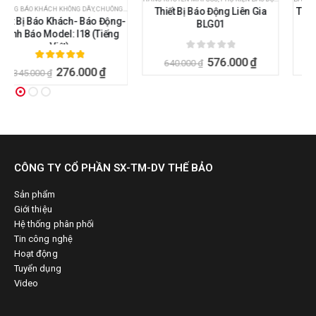
,
PHỤ KIỆN BÁO ĐỘNG
,
THIẾT BỊ AN NINH - AN TOÀN
Thiết Bị Báo Động Liên Gia
Thiết Bị Báo Trộm Hồng Ngoại
BLG01
KW - i225CS/i226CS
0
ngoài 5
5.00
ngoài 5
576.000
₫
342.000
₫
640.000
₫
380.000
₫
CÔNG TY CỔ PHẦN SX-TM-DV THẾ BẢO
Sản phẩm
Giới thiệu
Hệ thống phân phối
Tin công nghệ
Hoạt động
Tuyển dụng
Video
CHÍNH SÁCH