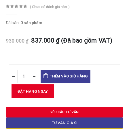
( Chưa có đánh giá nào. )
0
trong số 5
Đã bán:
0 sản phẩm
837.000
₫
(Đã bao gồm VAT)
930.000
₫
THÊM VÀO GIỎ HÀNG
ĐẶT HÀNG NGAY
YÊU CẦU TƯ VẤN
TƯ VẤN GIÁ SỈ