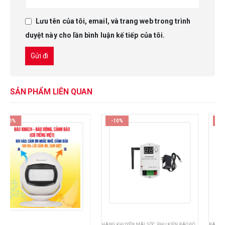
Lưu tên của tôi, email, và trang web trong trình
duyệt này cho lần bình luận kế tiếp của tôi.
SẢN PHẨM LIÊN QUAN
-10%
-10%
HÀNG KHUYẾN MÃI SỐC
,
PHỤ KIỆN BÁO ĐỘNG
,
THIẾT BỊ AN NINH - AN TOÀN
BÁO ĐỘNG CHỐNG TRỘM
,
PHỤ KIỆN BÁO ĐỘNG