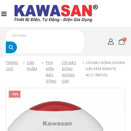
0
TRANG
SẢN
PHỤ
,
CÒI BÁO
CÒI BÁO ĐỘNG KHÔNG
CHỦ
PHẨM
KIỆN
ĐỘNG
DÂY KÈM REMOTE
BÁO
KHÔNG
AL21-RM126
ĐỘNG
DÂY
-10%