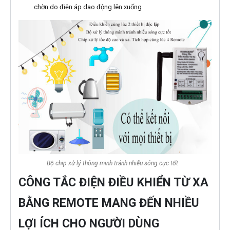
chờn do điện áp dao động lên xuống
Bộ chip xử lý thông minh tránh nhiễu sóng cực tốt
CÔNG TẮC ĐIỆN ĐIỀU KHIỂN TỪ XA
BẰNG REMOTE MANG ĐẾN NHIỀU
LỢI ÍCH CHO NGƯỜI DÙNG