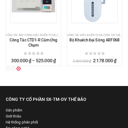
 SỐC
CÔNG TẮC ÂM TƯỜNG ĐIỀU KHIỂN TỪ XA
,
HÀNG KHUYẾN MÃI SỐC
,
CÔNG TẮC ĐIỀU KHIỂN TỪ XA
CÔNG TẮC ĐIỀU KHIỂN TỪ XA
,
CÔNG TẮC ĐIỀU KHIỂN TỪ XA BẰNG REMOTE
Công Tắc CTD1-R Cảm Ứng
Bộ Khuếch Đại Sóng ARF06B
Chạm
0
ngoài 5
0
ngoài 5
300.000
₫
–
525.000
₫
2.178.000
₫
2.420.000
₫
CÔNG TY CỔ PHẦN SX-TM-DV THẾ BẢO
Sản phẩm
Giới thiệu
Hệ thống phân phối