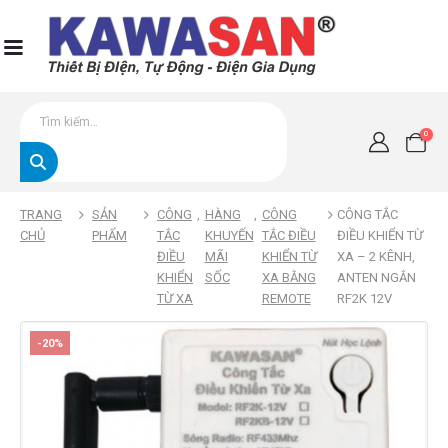
0
TRANG
SẢN
CÔNG
,
HÀNG
,
CÔNG
CÔNG TẮC
CHỦ
PHẨM
TẮC
KHUYẾN
TẮC ĐIỀU
ĐIỀU KHIỂN TỪ
ĐIỀU
MÃI
KHIỂN TỪ
XA – 2 KÊNH,
KHIỂN
SỐC
XA BẰNG
ANTEN NGẮN
TỪ XA
REMOTE
RF2K 12V
-20%