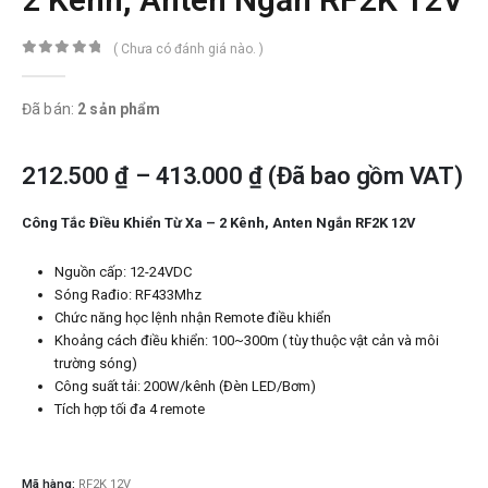
( Chưa có đánh giá nào. )
0
trong số 5
Đã bán:
2 sản phẩm
212.500
₫
–
413.000
₫
(Đã bao gồm VAT)
Công Tắc Điều Khiển Từ Xa – 2 Kênh, Anten Ngắn RF2K 12V
Nguồn cấp: 12-24VDC
Sóng Rađio: RF433Mhz
Chức năng học lệnh nhận Remote điều khiển
Khoảng cách điều khiển: 100~300m ( tùy thuộc vật cản và môi
trường sóng)
Công suất tải: 200W/kênh (Đèn LED/Bơm)
Tích hợp tối đa 4 remote​
Mã hàng:
RF2K 12V