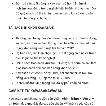
Đội ngủ sản xuất công ty Kawasan có hơn 18 năm kinh
nghiệm hoạt động trong ngành thiết bị điện thông minh. Do
đó quý khách có thể hoàn toàn tin tưởng khi sử dụng sản
phẩm từ công ty chúng tôi.
TẠI SAO NÊN CHỌN KAWASAN?
Thương hiệu hàng đầu Việt Nam trong lĩnh vực điện tự động,
an ninh, an toàn và điện thông minh từ 2007 và đèn led dân
dụng, đèn năng lượng mặt trời từ năm 2012
Độ bền cao, linh kiện chọn lọc – Hoạt động ổn định cả trong
điều kiện thời tiết khắc nghiệt
Chính sách bảo hành vượt trội – Hỗ trợ sửa chữa cả sau thời
gian bảo hành nếu còn khả năng khắc phục
Kawasan hiện có trụ sở tại HCM, chi nhánh tại Hà Nội, Đà
Nẵng và xưởng SX, Lắp ráp tại Q12. HCM.
Dịch vụ hỗ trợ 24/7, mạng lưới đại lý phủ khắp cả nước
CAM KẾT TỪ KAWASAKAWASAN
Kawasan cam kết mang đến sản phẩm
chính hãng – bền bỉ –
an toàn
, đáp ứng đầy đủ các tiêu chuẩn kỹ thuật và yêu cầu sử