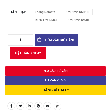
PHÂN LOẠI
Không Remote
RF2K 12V-RM01B
RF2K 12V-RM4B
RF2K 12V-RM4D
THÊM VÀO GIỎ HÀNG
ĐẶT HÀNG NGAY
YÊU CẦU TƯ VẤN
TƯ VẤN GIÁ SỈ
ĐĂNG KÍ ĐẠI LÝ