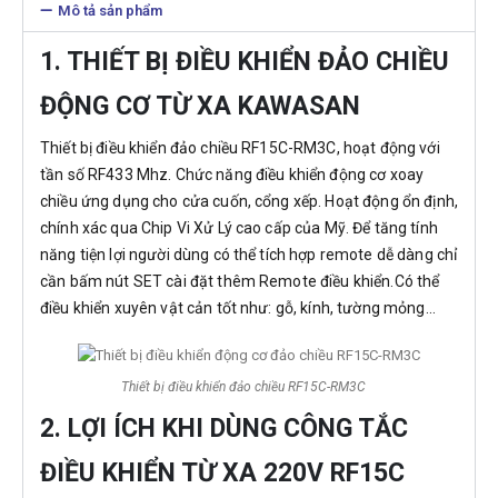
Mô tả sản phẩm
1. THIẾT BỊ ĐIỀU KHIỂN ĐẢO CHIỀU
ĐỘNG CƠ TỪ XA KAWASAN
Thiết bị điều khiển đảo chiều RF15C-RM3C, hoạt động với
tần số RF433 Mhz. Chức năng điều khiển động cơ xoay
chiều ứng dụng cho cửa cuốn, cổng xếp. Hoạt động ổn định,
chính xác qua Chip Vi Xử Lý cao cấp của Mỹ. Để tăng tính
năng tiện lợi người dùng có thể tích hợp remote dễ dàng chỉ
cần bấm nút SET cài đặt thêm Remote điều khiển.Có thể
điều khiển xuyên vật cản tốt như: gỗ, kính, tường mỏng…
Thiết bị điều khiển đảo chiều RF15C-RM3C
2. LỢI ÍCH KHI DÙNG CÔNG TẮC
ĐIỀU KHIỂN TỪ XA 220V RF15C