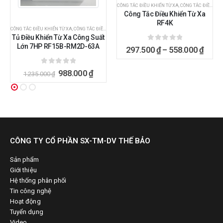
,
ĐIỀU KHIỂN BẰNG REMOTE
CÔNG TẮC ĐIỀU KHIỂN TỪ XA
,
CÔNG TẮC ĐIỀU KHIỂN TỪ XA BẰNG REMOTE
Công Tắc Điều Khiển Từ Xa
RF4K
CÔNG TẮC ĐIỀU KHIỂN TỪ XA
,
CÔNG TẮC ĐIỀU KHIỂN TỪ XA BẰNG REMOTE
,
ĐIỀU KHIỂN BẰNG REMO
Tủ Điều Khiển Từ Xa Công Suất
Lớn 7HP RF15B-RM2D-63A
0
ngoài 5
297.500
₫
–
558.000
₫
0
ngoài 5
988.000
₫
1.235.000
₫
CÔNG TY CỔ PHẦN SX-TM-DV THẾ BẢO
Sản phẩm
Giới thiệu
Hệ thống phân phối
Tin công nghệ
Hoạt động
Tuyển dụng
Video