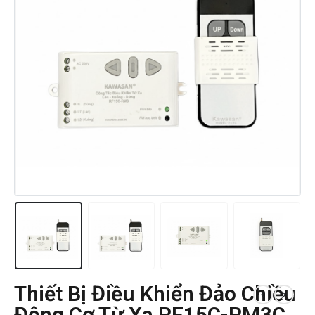
Thiết Bị Điều Khiển Đảo Chiều
Động Cơ Từ Xa RF15C-RM3C