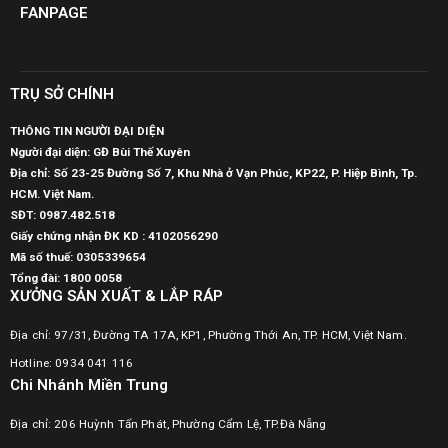
FANPAGE
TRỤ SỞ CHÍNH
THÔNG TIN NGƯỜI ĐẠI DIỆN
Người đại diện: GĐ Bùi Thế Xuyên
Địa chỉ: Số 23-25 Đường Số 7, Khu Nhà ở Vạn Phúc, KP22, P. Hiệp Bình, Tp.
HCM. Việt Nam.
SĐT:
0987.482.518
Giấy chứng nhận ĐK KD : 4102056290
Mã số thuế:
0305339654
Tổng đài: 1800 0058
XƯỞNG SẢN XUẤT & LẮP RÁP
Địa chỉ: 97/31, Đường TA 17A, KP1, Phường Thới An, TP. HCM, Việt Nam.
Hotline: 0934 041 116
Chi Nhánh Miền Trung
Địa chỉ: 206 Huỳnh Tấn Phát, Phường Cẩm Lệ, TP.Đà Nẵng