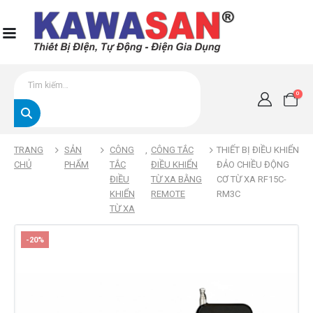
0
TRANG
SẢN
CÔNG
,
CÔNG TẮC
THIẾT BỊ ĐIỀU KHIỂN
CHỦ
PHẨM
TẮC
ĐIỀU KHIỂN
ĐẢO CHIỀU ĐỘNG
ĐIỀU
TỪ XA BẰNG
CƠ TỪ XA RF15C-
KHIỂN
REMOTE
RM3C
TỪ XA
-20%