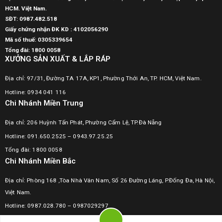
HCM. Việt Nam.
SĐT:
0987.482.518
Giấy chứng nhận ĐK KD : 4102056290
Mã số thuế:
0305339654
Tổng đài: 1800 0058
XƯỞNG SẢN XUẤT & LẮP RÁP
Địa chỉ: 97/31, Đường TA 17A, KP1, Phường Thới An, TP. HCM, Việt Nam.
Hotline: 0934 041 116
Chi Nhánh Miền Trung
Địa chỉ: 206 Huỳnh Tấn Phát, Phường Cẩm Lệ, TP.Đà Nẵng
Hotline: 091.650.2525 – 0943.97.25.25
Tổng đài: 1800 0058
Chi Nhánh Miền Bắc
Địa chỉ: Phòng 168 ,Tòa Nhà Vân Nam, Số 26 Đường Láng, P.Đống Đa, Hà Nội,
Việt Nam.
Hotline:
0987.028.780
–
0987029297
Tổng đài: 1800 0058