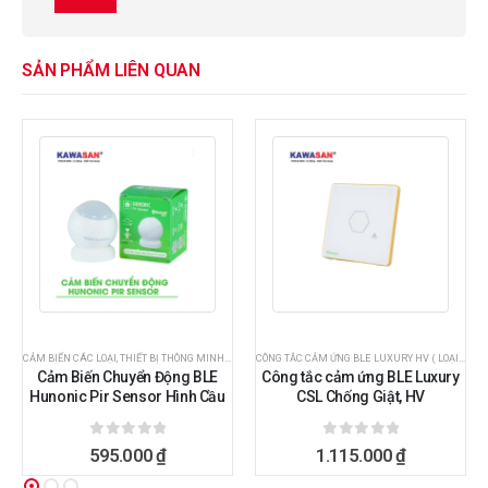
SẢN PHẨM LIÊN QUAN
CẢM BIẾN CÁC LOẠI
,
THIẾT BỊ THÔNG MINH HUNONIC
CÔNG TẮC CẢM ỨNG BLE LUXURY HV ( LOẠI SP IN: HNSVL)
Cảm Biến Chuyển Động BLE
Công tắc cảm ứng BLE Luxury
Hunonic Pir Sensor Hình Cầu
CSL Chống Giật, HV
0
ngoài 5
0
ngoài 5
595.000
₫
1.115.000
₫