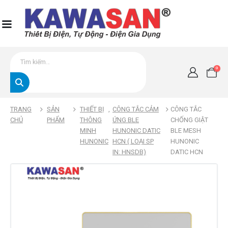
0
TRANG
SẢN
THIẾT BỊ
,
CÔNG TẮC CẢM
CÔNG TẮC
CHỦ
PHẨM
THÔNG
ỨNG BLE
CHỐNG GIẬT
MINH
HUNONIC DATIC
BLE MESH
HUNONIC
HCN ( LOẠI SP
HUNONIC
IN: HNSDB)
DATIC HCN