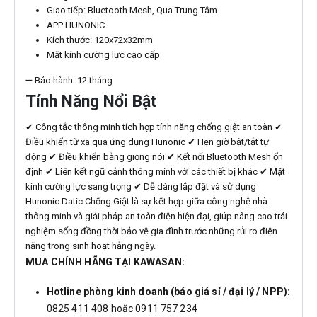
Giao tiếp: Bluetooth Mesh, Qua Trung Tâm
APP HUNONIC
Kích thước: 120x72x32mm
Mặt kính cường lực cao cấp
➖ Bảo hành: 12 tháng
Tính Năng Nổi Bật
✔ Công tắc thông minh tích hợp tính năng chống giật an toàn ✔
Điều khiển từ xa qua ứng dụng Hunonic ✔ Hẹn giờ bật/tắt tự
động ✔ Điều khiển bằng giọng nói ✔ Kết nối Bluetooth Mesh ổn
định ✔ Liên kết ngữ cảnh thông minh với các thiết bị khác ✔ Mặt
kính cường lực sang trọng ✔ Dễ dàng lắp đặt và sử dụng
Hunonic Datic Chống Giật là sự kết hợp giữa công nghệ nhà
thông minh và giải pháp an toàn điện hiện đại, giúp nâng cao trải
nghiệm sống đồng thời bảo vệ gia đình trước những rủi ro điện
năng trong sinh hoạt hằng ngày.
MUA CHÍNH HÃNG TẠI KAWASAN:
Hotline phòng kinh doanh (báo giá sỉ / đại lý / NPP):
0825 411 408 hoặc 0911 757 234