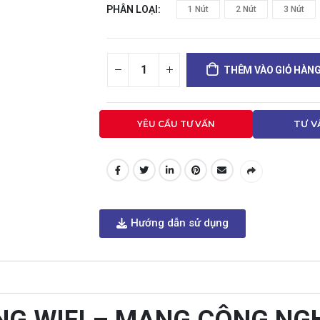
PHÂN LOẠI
1 Nút
2 Nút
3 Nút
THÊM VÀO GIỎ HÀN
YÊU CẦU TƯ VẤN
TƯ V
Hướng dẫn sử dụng
NG WIFI – MANG CÔNG N