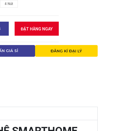
4 Nút
G
ĐẶT HÀNG NGAY
ẤN GIÁ SỈ
ĐĂNG KÍ ĐẠI LÝ
GHỆ SMARTHOME