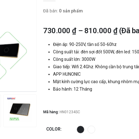
Đã bán:
0 sản phẩm
730.000
₫
–
810.000
₫
(Đã b
Điện áp: 90-250V, tần số 50-60hz
Công suất tải: đèn sợi đốt 500W, đèn led: 1
Công suất lớn: 3000W
Giao tiếp: Wifi 2.4Ghz. Không cần bộ trung t
APP HUNONIC
Mặt kính cường lực cao cấp, khung nhôm mạ
Bảo hành: 12 Tháng
Mã hàng:
HN01234SC
COLOR