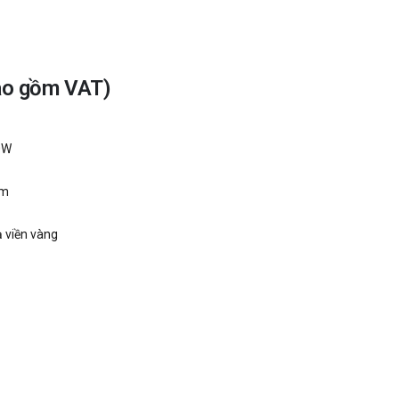
ao gồm VAT)
50W
âm
 viền vàng