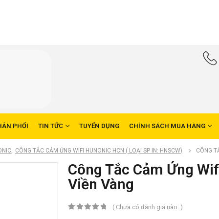
HÂN PHỐI
TIN TỨC
TUYỂN DỤNG
CHÍNH SÁCH MUA HÀNG
ONIC
,
CÔNG TẮC CẢM ỨNG WIFI HUNONIC HCN ( LOẠI SP IN: HNSCW)
CÔNG TẮ
Công Tắc Cảm Ứng Wif
Viền Vàng
( Chưa có đánh giá nào. )
0
trong số 5