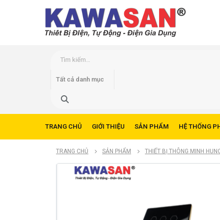
TRANG CHỦ
GIỚI THIỆU
SẢN PHẨM
HỆ THỐNG P
TRANG CHỦ
SẢN PHẨM
THIẾT BỊ THÔNG MINH HUN