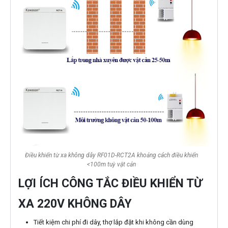
Điều khiển từ xa không dây RF01D-RCT2A khoảng cách điều khiển
<100m tuỳ vật cản
LỢI ÍCH CÔNG TẮC ĐIỀU KHIỂN TỪ
XA 220V KHÔNG DÂY
Tiết kiệm chi phí đi dây, thợ lắp đặt khi không cần dùng