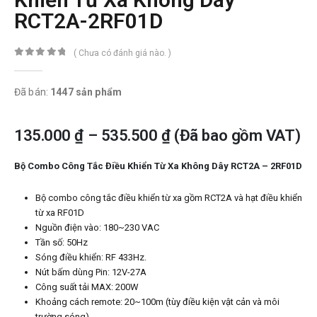
RCT2A-2RF01D
( Chưa có đánh giá nào. )
0
trong số 5
Đã bán:
1447 sản phẩm
135.000
₫
–
535.500
₫
(Đã bao gồm VAT)
Bộ Combo Công Tắc Điều Khiển Từ Xa Không Dây RCT2A – 2RF01D
Bộ combo công tắc điều khiển từ xa gồm RCT2A và hạt điều khiển
từ xa RF01D
Nguồn điện vào: 180~230 VAC
Tần số: 50Hz
Sóng điều khiển: RF 433Hz.
Nút bấm dùng Pin: 12V-27A
Công suất tải MAX: 200W
Khoảng cách remote: 20~100m (tùy điều kiện vật cản và môi
trường sóng)