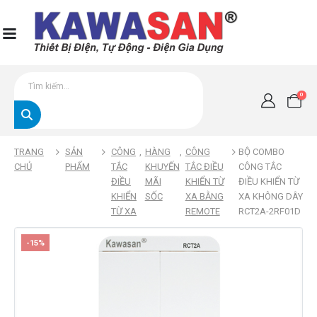
0
TRANG
SẢN
CÔNG
,
HÀNG
,
CÔNG
BỘ COMBO
CHỦ
PHẨM
TẮC
KHUYẾN
TẮC ĐIỀU
CÔNG TẮC
ĐIỀU
MÃI
KHIỂN TỪ
ĐIỀU KHIỂN TỪ
KHIỂN
SỐC
XA BẰNG
XA KHÔNG DÂY
TỪ XA
REMOTE
RCT2A-2RF01D
-15%