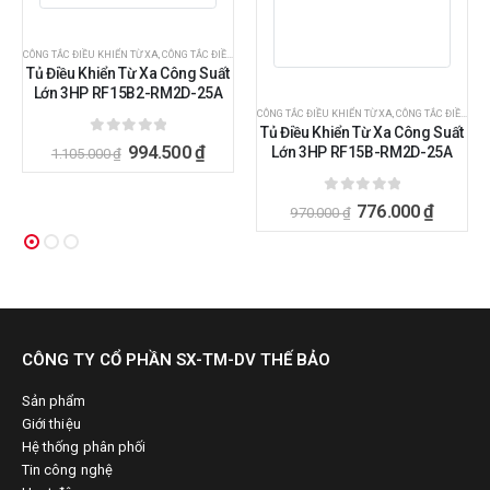
CÔNG TẮC ĐIỀU KHIỂN TỪ XA
,
ĐIỀU KHIỂN BẰNG REMOTE
,
CÔNG TẮC ĐIỀU KHIỂN TỪ XA BẰNG REMOTE
,
ĐIỀU KHIỂN BẰNG REMO
Tủ Điều Khiển Từ Xa Công Suất
Lớn 3HP RF15B2-RM2D-25A
CÔNG TẮC ĐIỀU KHIỂN TỪ XA
,
CÔNG TẮC ĐIỀU KHIỂN TỪ XA BẰNG REMOTE
Tủ Điều Khiển Từ Xa Công Suất
0
ngoài 5
994.500
₫
Lớn 3HP RF15B-RM2D-25A
1.105.000
₫
0
ngoài 5
776.000
₫
970.000
₫
CÔNG TY CỔ PHẦN SX-TM-DV THẾ BẢO
Sản phẩm
Giới thiệu
Hệ thống phân phối
Tin công nghệ