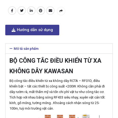
Hướng dẫn sử dụng
Mô tả sản phẩm
BỘ CÔNG TẮC ĐIỀU KHIỂN TỪ XA
KHÔNG DÂY KAWASAN
Bộ công tắc điều khiển từ xa không dây RCTA – RF01D, điều
khiển bật – tắt các thiết bị công suất <200W. Không cần phải đi
dây rườm rà, mất thẩm mỹ và tốn chi phí vật tư như công tắc cơ.
Tích hợp với nhau bằng sóng RF433 siêu nhạy, xuyên vật cản tốt:
kính, gỗ mỏng, tường mỏng…Khoảng cách nhận sóng từ 25-
100m, tuỳ môi trường vật cản.