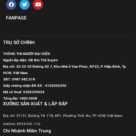
FANPAGE
TRỤ SỞ CHÍNH
THÔNG TIN NGƯỜI ĐẠI DIỆN
Người đại diện: GĐ Bùi Thế Xuyên
Địa chỉ: Số 23-25 Đường Số 7, Khu Nhà ở Vạn Phúc, KP22, P. Hiệp Bình, Tp.
HCM. Việt Nam.
SĐT:
0987.482.518
Giấy chứng nhận ĐK KD : 4102056290
Mã số thuế:
0305339654
Tổng đài: 1800 0058
XƯỞNG SẢN XUẤT & LẮP RÁP
Địa chỉ: 97/31, Đường TA 17A, KP1, Phường Thới An, TP. HCM, Việt Nam.
Hotline: 0934 041 116
Chi Nhánh Miền Trung