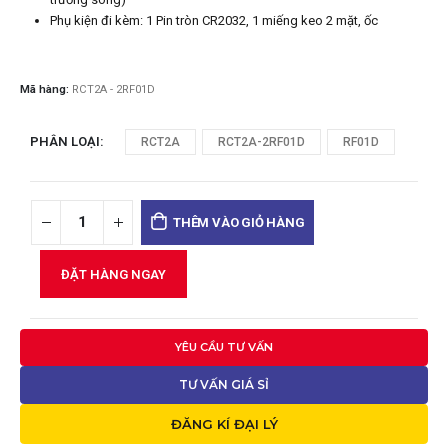
Phụ kiện đi kèm: 1 Pin tròn CR2032, 1 miếng keo 2 mặt, ốc
Mã hàng:
RCT2A - 2RF01D
PHÂN LOẠI
RCT2A
RCT2A-2RF01D
RF01D
THÊM VÀO GIỎ HÀNG
ĐẶT HÀNG NGAY
YÊU CẦU TƯ VẤN
TƯ VẤN GIÁ SỈ
ĐĂNG KÍ ĐẠI LÝ