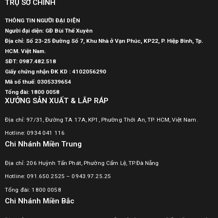
TRỤ SỞ CHÍNH
THÔNG TIN NGƯỜI ĐẠI DIỆN
Người đại diện: GĐ Bùi Thế Xuyên
Địa chỉ: Số 23-25 Đường Số 7, Khu Nhà ở Vạn Phúc, KP22, P. Hiệp Bình, Tp.
HCM. Việt Nam.
SĐT:
0987.482.518
Giấy chứng nhận ĐK KD : 4102056290
Mã số thuế:
0305339654
Tổng đài: 1800 0058
XƯỞNG SẢN XUẤT & LẮP RÁP
Địa chỉ: 97/31, Đường TA 17A, KP1, Phường Thới An, TP. HCM, Việt Nam.
Hotline: 0934 041 116
Chi Nhánh Miền Trung
Địa chỉ: 206 Huỳnh Tấn Phát, Phường Cẩm Lệ, TP.Đà Nẵng
Hotline: 091.650.2525 – 0943.97.25.25
Tổng đài: 1800 0058
Chi Nhánh Miền Bắc