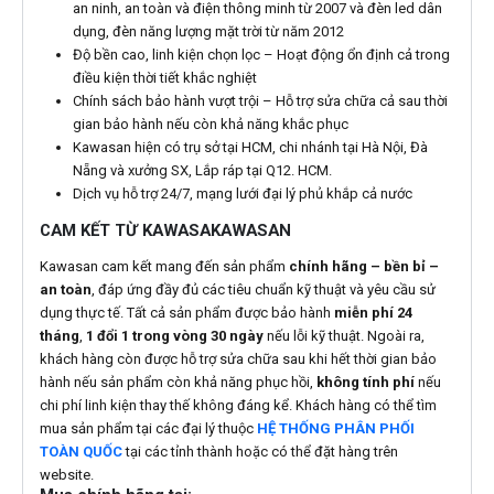
an ninh, an toàn và điện thông minh từ 2007 và đèn led dân
dụng, đèn năng lượng mặt trời từ năm 2012
Độ bền cao, linh kiện chọn lọc – Hoạt động ổn định cả trong
điều kiện thời tiết khắc nghiệt
Chính sách bảo hành vượt trội – Hỗ trợ sửa chữa cả sau thời
gian bảo hành nếu còn khả năng khắc phục
Kawasan hiện có trụ sở tại HCM, chi nhánh tại Hà Nội, Đà
Nẵng và xưởng SX, Lắp ráp tại Q12. HCM.
Dịch vụ hỗ trợ 24/7, mạng lưới đại lý phủ khắp cả nước
CAM KẾT TỪ KAWASAKAWASAN
Kawasan cam kết mang đến sản phẩm
chính hãng – bền bỉ –
an toàn
, đáp ứng đầy đủ các tiêu chuẩn kỹ thuật và yêu cầu sử
dụng thực tế. Tất cả sản phẩm được bảo hành
miễn phí 24
tháng
,
1 đổi 1 trong vòng 30 ngày
nếu lỗi kỹ thuật. Ngoài ra,
khách hàng còn được hỗ trợ sửa chữa sau khi hết thời gian bảo
hành nếu sản phẩm còn khả năng phục hồi,
không tính phí
nếu
chi phí linh kiện thay thế không đáng kể. Khách hàng có thể tìm
mua sản phẩm tại các đại lý thuộc
HỆ THỐNG PHÂN PHỐI
TOÀN QUỐC
tại các tỉnh thành hoặc có thể đặt hàng trên
website.