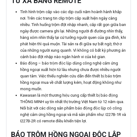
TỪ XA BẰNG REMOTE
Tình hình trộm cắp vào các dịp cuối năm hoành hành khắp
nơi. Trên các trang tin clip trộm cắp xuất hiện ngày càng
nhiều. Tình huống trộm đột nhập nhanh, cắp rất gọn giữa ban
ngày được camera ghi lại. Những người đi đường nhìn thấy,
hàng xóm nhìn thấy lại cứ tưởng người quen của gia đình, khi
phát hiện thì quá muộn. Tài sản ra đi giữa sự bất ngờ, thờ ơ
của những người xung quanh. Vì không có bất kỳ phương án
cảnh báo đột nhập nào ngăn hành vi của kẻ gian.
Báo động – báo trộm độc lập dùng công nghệ cảm ứng
hồng ngoại xuất hiện từ lâu nhưng chưa được nhiều người
quan tâm. Việc thiếu nghiên cứu dẫn đến thiết bị báo trộm
hồng ngoại mua về chất lượng kém, hoạt động không như
mong muốn.
Kawasan là một thương hiệu cung cấp thiết bị báo động
THÔNG MINH uy tín nhất thị trường Việt Nam từ 12 năm qua.
Nổi bật với các dòng sản phẩm báo động độc lập có công
nghệ cảm ứng hồng ngoại và mã sản phẩm như: I227B-1R và
I227B-2R có remote điều khiển tiện lợi.
BÁO TRỘM HỒNG NGOẠI ĐỘC LẬP