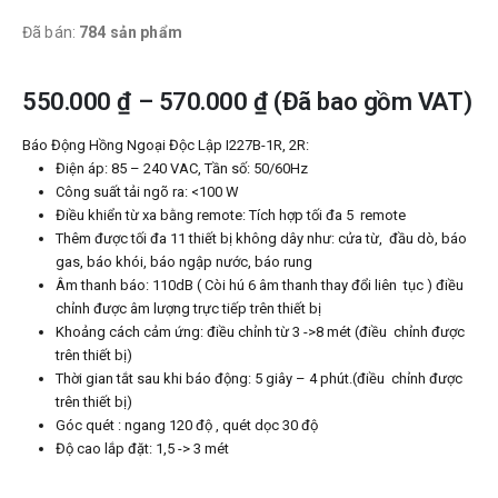
Đã bán:
784 sản phẩm
550.000
₫
–
570.000
₫
(Đã bao gồm VAT)
Báo Động Hồng Ngoại Độc Lập I227B-1R, 2R:
Điện áp: 85 – 240 VAC, Tần số: 50/60Hz
Công suất tải ngõ ra: <100 W
Điều khiển từ xa bằng remote: Tích hợp tối đa 5 remote
Thêm được tối đa 11 thiết bị không dây như: cửa từ, đầu dò, báo
gas, báo khói, báo ngập nước, báo rung
Âm thanh báo: 110dB ( Còi hú 6 âm thanh thay đổi liên tục ) điều
chỉnh được âm lượng trực tiếp trên thiết bị
Khoảng cách cảm ứng: điều chỉnh từ 3 ->8 mét (điều chỉnh được
trên thiết bị)
Thời gian tắt sau khi báo động: 5 giây – 4 phút.(điều chỉnh được
trên thiết bị)
Góc quét : ngang 120 độ , quét dọc 30 độ
Độ cao lắp đặt: 1,5 -> 3 mét