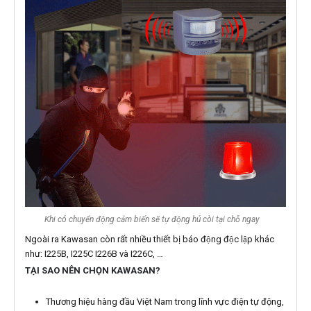
Khi có chuyển động cảm biến sẽ tự động hú còi tại chỗ ngay
Ngoài ra Kawasan còn rất nhiều thiết bị báo động độc lập khác
như: I225B, I225C I226B và I226C, …
TẠI SAO NÊN CHỌN KAWASAN?
Thương hiệu hàng đầu Việt Nam trong lĩnh vực điện tự động,