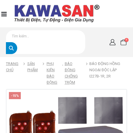
0
TRANG
SẢN
PHỤ
,
BÁO
BÁO ĐỘNG HỒNG
CHỦ
PHẨM
KIỆN
ĐỘNG
NGOẠI ĐỘC LẬP
BÁO
CHỐNG
I227B-1R, 2R
ĐỘNG
TRỘM
-15%