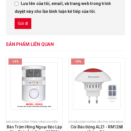
Lưu tên của tôi, email, và trang web trong trình
duyệt này cho lần bình luận kế tiếp của tôi.
SẢN PHẨM LIÊN QUAN
-15%
-10%
BÁO ĐỘNG CHỐNG TRỘM
,
PHỤ KIỆN BÁO ĐỘNG
,
HÀNG KHUYẾN MÃI SỐC
CÒI BÁO ĐỘNG KHÔNG DÂY
,
PHỤ KIỆN BÁO ĐỘNG
,
PHỤ KIỆN BÁO ĐỘNG
Báo Trộm Hồng Ngoại Độc Lập
Còi Báo Động AL21 - RM126B