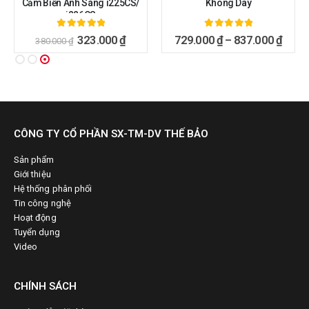
Cảm Biến Ánh Sáng i225CS/
Không Dây
i226CS
5.00
ngoài 5
5.00
ngoài 5
323.000
₫
729.000
₫
–
837.000
₫
380.000
₫
CÔNG TY CỔ PHẦN SX-TM-DV THẾ BẢO
Sản phẩm
Giới thiệu
Hệ thống phân phối
Tin công nghệ
Hoạt động
Tuyển dụng
Video
CHÍNH SÁCH