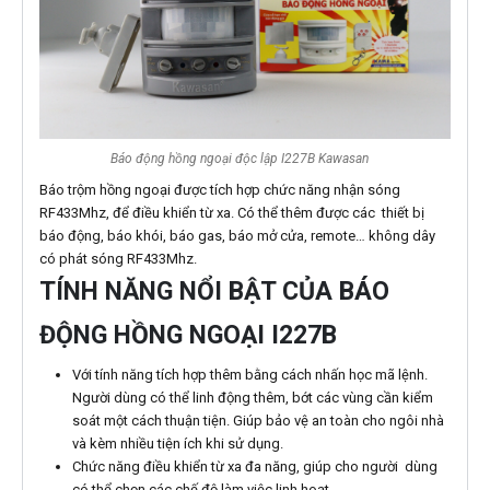
Báo động hồng ngoại độc lập I227B Kawasan
Báo trộm hồng ngoại được tích hợp chức năng nhận sóng
RF433Mhz, để điều khiển từ xa. Có thể thêm được các thiết bị
báo động, báo khói, báo gas, báo mở cửa, remote… không dây
có phát sóng RF433Mhz.
TÍNH NĂNG NỔI BẬT CỦA BÁO
ĐỘNG HỒNG NGOẠI I227B
Với tính năng tích hợp thêm bằng cách nhấn học mã lệnh.
Người dùng có thể linh động thêm, bớt các vùng cần kiểm
soát một cách thuận tiện. Giúp bảo vệ an toàn cho ngôi nhà
và kèm nhiều tiện ích khi sử dụng.
Chức năng điều khiển từ xa đa năng, giúp cho người dùng
có thể chọn các chế độ làm việc linh hoạt.