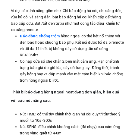
Ví dụ: các tính năng gồm như: Chỉ báo động hú còi, chỉ sáng đèn,
vừa hú còi và sáng đèn, bật báo động hú còi khẩn cấp để thông
báo cấp cứu. Bật /tắt đèn từ xa như một công tắc điều khiển từ
xa bằng remote.
Báo động chống trộm
hồng ngoại có thể kết nối thêm với
đèn báo hoặc chuông báo phụ. Kết nối được tối đa 5 remote
và tối đa 11 thiết bị không dây sử dụng tần số sóng
RF433Mhz.
Có nắp cửa số che chắn 2 bên mắt cảm ứng. Hạn chế tình
trạng báo giả do gió lùa, cây cối lung lay…Đồng thời, tránh
gây hỏng hay va đập mạnh vào mắt cảm biến khi báo chống
trộm hồng ngoại bị rớt.
Thiết bị báo động hồng ngoại hoạt động đơn giản, hiệu quả
với các nút năng sau:
Nút TIME: có thể tùy chỉnh thời gian hú còi duy trì tùy theo ý
muốn từ 10s -300s
Nút SENS: điều chỉnh khoảng cách (độ nhạy) của cảm ứng
trong vùng quét từ 4-8m