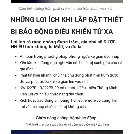
Cảm biến chống trộm phát ra âm báo khi trộm bước vào nhà
NHỮNG LỢI ÍCH KHI LẮP ĐẶT THIẾT
BỊ BÁO ĐỘNG ĐIỀU KHIỂN TỪ XA
Lợi ích rõ ràng chống được trộm, gia chủ sẽ ĐƯỢC
NHIỀU hơn không lo MẤT, và đó là:
An toàn trong phương pháp phòng ngừa kẻ gian đột nhập.
Yên tâm khi đang ngủ nghỉ vẫn có 1 thiết bị canh gác cho cả
gia đình.
Phát tín hiệu nhanh, chủ nhà chủ động phát hiện trộm trước
đó vài phút trước khi kẻ gian lẻn vào nhà.
KW-I227B-1R/I227B-2R có remote điều khiển Thông Minh –
Tiện Lợi với nhiều chức năng tùy chọn.
Kích hoạt báo động chỉ bằng 1 chiếc remote vô cùng Tiện
Lợi và tích hợp nhiều thiết bị không dây.