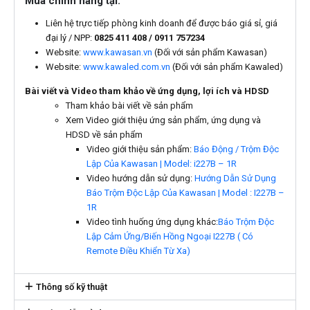
Mua chính hãng tại:
Liên hệ trực tiếp phòng kinh doanh để được báo giá sỉ, giá
đại lý / NPP:
0825 411 408 / 0911 757234
Website:
www.kawasan.vn
(Đối với sản phẩm Kawasan)
Website:
www.kawaled.com.vn
(Đối với sản phẩm Kawaled)
Bài viết và Video tham khảo về ứng dụng, lợi ích và HDSD
Tham khảo bài viết về sản phẩm
Xem Video giới thiệu ứng sản phẩm, ứng dụng và
HDSD về sản phẩm
Video giới thiệu sản phẩm:
Báo Động / Trộm Độc
Lập Của Kawasan | Model: i227B – 1R
Video hướng dẫn sử dụng:
Hướng Dẫn Sử Dụng
Báo Trộm Độc Lập Của Kawasan | Model : I227B –
1R
Video tình huống ứng dụng khác:
Báo Trộm Độc
Lập Cảm Ứng/Biến Hồng Ngoại I227B ( Có
Remote Điều Khiển Từ Xa)
Thông số kỹ thuật