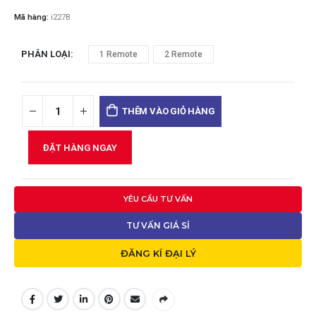
Mã hàng:
i227B
PHÂN LOẠI
1 Remote
2 Remote
THÊM VÀO GIỎ HÀNG
ĐẶT HÀNG NGAY
YÊU CẦU TƯ VẤN
TƯ VẤN GIÁ SỈ
ĐĂNG KÍ ĐẠI LÝ