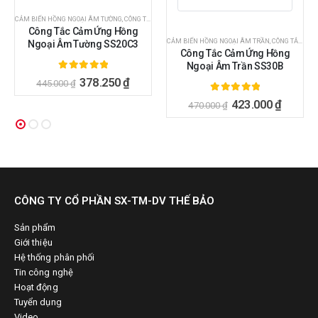
CẢM BIẾN HỒNG NGOẠI ÂM TƯỜNG
,
CÔNG TẮC CẢM BIẾN
,
CÔNG TẮC CẢM ỨNG CHUYỂN ĐỘNG
,
CÔNG
Công Tắc Cảm Ứng Hồng
CẢM BIẾN HỒNG NGOẠI ÂM TRẦN
,
CÔNG TẮC CẢM BIẾN
Ngoại Âm Tường SS20C3
Công Tắc Cảm Ứng Hồng
Ngoại Âm Trần SS30B
5.00
ngoài 5
378.250
₫
445.000
₫
5.00
ngoài 5
423.000
₫
470.000
₫
CÔNG TY CỔ PHẦN SX-TM-DV THẾ BẢO
Sản phẩm
Giới thiệu
Hệ thống phân phối
Tin công nghệ
Hoạt động
Tuyển dụng
Video