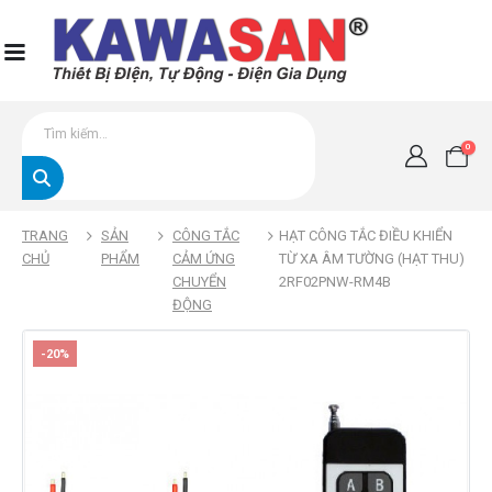
0
TRANG
SẢN
CÔNG TẮC
HẠT CÔNG TẮC ĐIỀU KHIỂN
CHỦ
PHẨM
CẢM ỨNG
TỪ XA ÂM TƯỜNG (HẠT THU)
CHUYỂN
2RF02PNW-RM4B
ĐỘNG
-20%