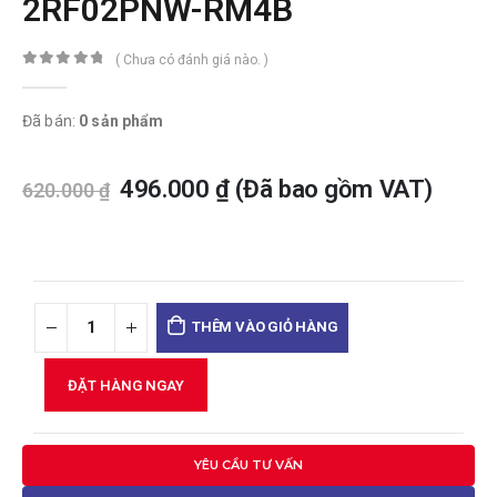
2RF02PNW-RM4B
( Chưa có đánh giá nào. )
0
trong số 5
Đã bán:
0 sản phẩm
496.000
₫
(Đã bao gồm VAT)
620.000
₫
THÊM VÀO GIỎ HÀNG
ĐẶT HÀNG NGAY
YÊU CẦU TƯ VẤN