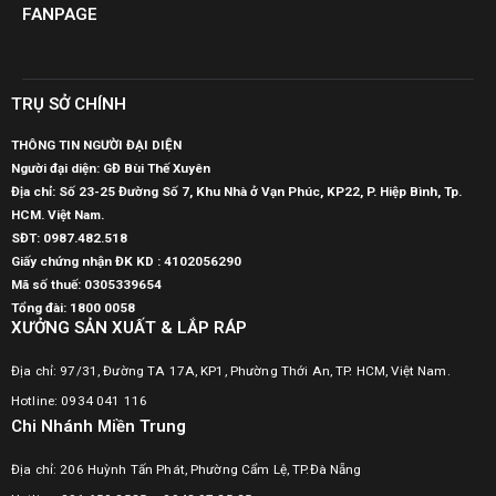
FANPAGE
TRỤ SỞ CHÍNH
THÔNG TIN NGƯỜI ĐẠI DIỆN
Người đại diện: GĐ Bùi Thế Xuyên
Địa chỉ: Số 23-25 Đường Số 7, Khu Nhà ở Vạn Phúc, KP22, P. Hiệp Bình, Tp.
HCM. Việt Nam.
SĐT:
0987.482.518
Giấy chứng nhận ĐK KD : 4102056290
Mã số thuế:
0305339654
Tổng đài: 1800 0058
XƯỞNG SẢN XUẤT & LẮP RÁP
Địa chỉ: 97/31, Đường TA 17A, KP1, Phường Thới An, TP. HCM, Việt Nam.
Hotline: 0934 041 116
Chi Nhánh Miền Trung
Địa chỉ: 206 Huỳnh Tấn Phát, Phường Cẩm Lệ, TP.Đà Nẵng