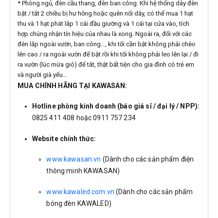
* Phòng ngủ, đèn cầu thang, đèn ban công: Khi hệ thống dây đèn
bật / tắt 2 chiều bị hư hỏng hoặc quên nối dây, có thể mua 1 hạt
thu và 1 hạt phát lắp 1 cái đầu giường và 1 cái tại cửa vào, tích
hợp chúng nhận tín hiệu của nhau là xong. Ngoài ra, đối với các
đèn lắp ngoài vườn, ban công…, khi tối cần bật không phải chèo
lên cao / ra ngoài vườn để bật rồi khi tối không phải leo lên lại / đi
ra vườn (lúc mừa gió) để tắt, thật bất tiện cho gia đình có trẻ em
và người già yếu…
MUA CHÍNH HÃNG TẠI KAWASAN:
Hotline phòng kinh doanh (báo giá sỉ / đại lý / NPP):
0825 411 408 hoặc 0911 757 234
Website chính thức:
www.kawasan.vn
(Dành cho các sản phẩm điện
thông minh KAWASAN)
www.kawaled.com.vn
(Dành cho các sản phẩm
bóng đèn KAWALED)