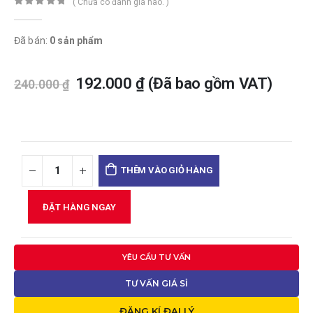
( Chưa có đánh giá nào. )
0
trong số 5
Đã bán:
0 sản phẩm
192.000
₫
(Đã bao gồm VAT)
240.000
₫
THÊM VÀO GIỎ HÀNG
ĐẶT HÀNG NGAY
YÊU CẦU TƯ VẤN
TƯ VẤN GIÁ SỈ
ĐĂNG KÍ ĐẠI LÝ