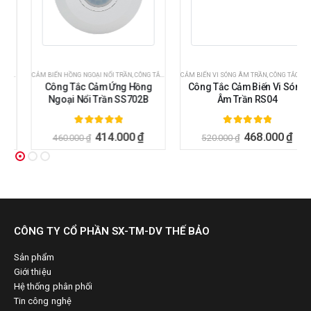
CẢM BIẾN HỒNG NGOẠI NỔI TRẦN
,
CÔNG TẮC CẢM BIẾN
,
CÔNG TẮC CẢM BIẾN
CẢM BIẾN VI SÓNG ÂM TRẦN
,
CÔNG TẮC CẢM ỨNG CHUYỂN ĐỘNG
,
CÔNG TẮC CẢM ỨNG CHUYỂN ĐỘNG
,
CÔNG TẮC CẢM ỨNG CHUYỂN ĐỘNG
,
CÔNG TẮ
,
CÔNG 
Công Tắc Cảm Ứng Hồng
Công Tắc Cảm Biến Vi Sóng
Ngoại Nổi Trần SS702B
Âm Trần RS04
5.00
ngoài 5
5.00
ngoài 5
414.000
₫
468.000
₫
460.000
₫
520.000
₫
CÔNG TY CỔ PHẦN SX-TM-DV THẾ BẢO
Sản phẩm
Giới thiệu
Hệ thống phân phối
Tin công nghệ