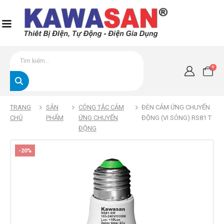
0
TRANG
SẢN
CÔNG TẮC CẢM
ĐÈN CẢM ỨNG CHUYỂN
CHỦ
PHẨM
ỨNG CHUYỂN
ĐỘNG (VI SÓNG) RS81 T
ĐỘNG
-20%