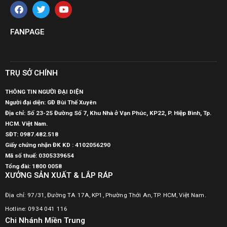
FANPAGE
TRỤ SỞ CHÍNH
THÔNG TIN NGƯỜI ĐẠI DIỆN
Người đại diện: GĐ Bùi Thế Xuyên
Địa chỉ: Số 23-25 Đường Số 7, Khu Nhà ở Vạn Phúc, KP22, P. Hiệp Bình, Tp.
HCM. Việt Nam.
SĐT:
0987.482.518
Giấy chứng nhận ĐK KD : 4102056290
Mã số thuế:
0305339654
Tổng đài: 1800 0058
XƯỞNG SẢN XUẤT & LẮP RÁP
Địa chỉ: 97/31, Đường TA 17A, KP1, Phường Thới An, TP. HCM, Việt Nam.
Hotline: 0934 041 116
Chi Nhánh Miền Trung