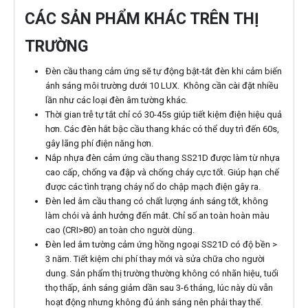
CÁC SẢN PHẨM KHÁC TRÊN THỊ
TRƯỜNG
Đèn cầu thang cảm ứng sẽ tự động bật-tắt đèn khi cảm biến
ánh sáng môi trường dưới 10 LUX. Không cần cài đặt nhiều
lần như các loại đèn âm tường khác.
Thời gian trễ tự tắt chỉ có 30-45s giúp tiết kiệm điện hiệu quả
hơn. Các đèn hắt bậc cầu thang khác có thể duy trì đến 60s,
gây lãng phí điện năng hơn.
Nắp nhựa đèn cảm ứng cầu thang SS21D được làm từ nhựa
cao cấp, chống va đập và chống cháy cực tốt. Giúp hạn chế
được các tình trạng cháy nổ do chập mạch điện gây ra.
Đèn led âm cầu thang có chất lượng ánh sáng tốt, không
làm chói và ảnh hưởng đến mắt. Chỉ số an toàn hoàn màu
cao (CRI>80) an toàn cho người dùng.
Đèn led âm tường cảm ứng hồng ngoại SS21D có độ bền >
3 năm. Tiết kiệm chi phí thay mới và sửa chữa cho người
dung. Sản phẩm thị trường thường không có nhãn hiệu, tuổi
thọ thấp, ánh sáng giảm dần sau 3-6 tháng, lúc này dù vẫn
hoạt động nhưng không đủ ánh sáng nên phải thay thế.