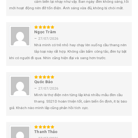
cảm biến lại nhạy như vậy. Ban ngày đèn không sáng, tối
mới hoạt động nên đỡ tốn điện. Ánh sáng vừa đủ, không bị chói mắt.
Ngọc Trâm
5
trên 5
–
27/07/2026
Nhà mình có trẻ nhỏ hay chạy lên xuống cầu thang nên
lắp loại này rất hợp. Không cần bấm công tắc, đèn tự bật
khi có người đi qua. Nhìn cũng hiện đại và sang hơn trước.
Quốc Bảo
5
trên 5
–
27/07/2026
Mình là thợ điện nên từng lắp khá nhiều mẫu đèn cầu
thang. SS21D hoàn thiện tốt, cảm biến ổn định, ít bị báo
giả. Khách nào mình lắp cũng phản hồi tích cực.
Thanh Thảo
5
trên 5