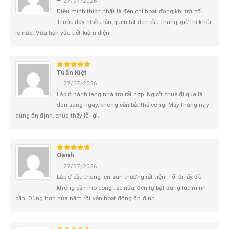
–
27/07/2026
Điều mình thích nhất là đèn chỉ hoạt động khi trời tối.
Trước đây nhiều lần quên tắt đèn cầu thang, giờ thì khỏi
lo nữa. Vừa tiện vừa tiết kiệm điện.
Tuấn Kiệt
5
trên 5
–
27/07/2026
Lắp ở hành lang nhà trọ rất hợp. Người thuê đi qua là
đèn sáng ngay, không cần bật thủ công. Mấy tháng nay
dùng ổn định, chưa thấy lỗi gì.
Oanh
5
trên 5
–
27/07/2026
Lắp ở cầu thang lên sân thượng rất tiện. Tối đi lấy đồ
không cần mò công tắc nữa, đèn tự bật đúng lúc mình
cần. Dùng hơn nửa năm rồi vẫn hoạt động ổn định.