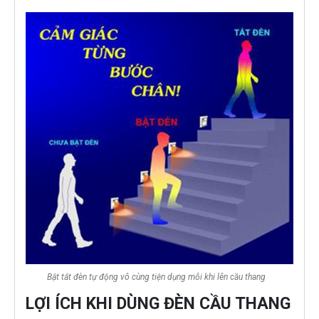
Bật tắt đèn tự động vô cùng tiện dụng mỗi khi lên cầu thang
LỢI ÍCH KHI DÙNG ĐÈN CẦU THANG