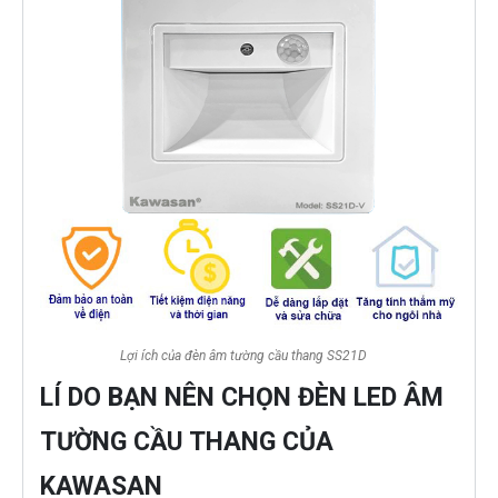
Lợi ích của đèn âm tường cầu thang SS21D
LÍ DO BẠN NÊN CHỌN ĐÈN LED ÂM
TƯỜNG CẦU THANG CỦA
KAWASAN