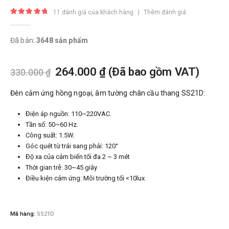
11
đánh giá của khách hàng
|
Thêm đánh giá
5.00
trong số 5
Đã bán:
3648 sản phẩm
264.000
₫
(Đã bao gồm VAT)
330.000
₫
Đèn cảm ứng hồng ngoại, âm tường chân cầu thang SS21D:
Điện áp nguồn: 110~220VAC.
Tần số: 50~60 Hz.
Công suất: 1.5W.
Góc quét từ trái sang phải: 120°
Độ xa của cảm biến tối đa 2 ~ 3 mét
Thời gian trễ: 30~45 giây
Điều kiện cảm ứng: Môi trường tối <10lux
Mã hàng:
SS21D