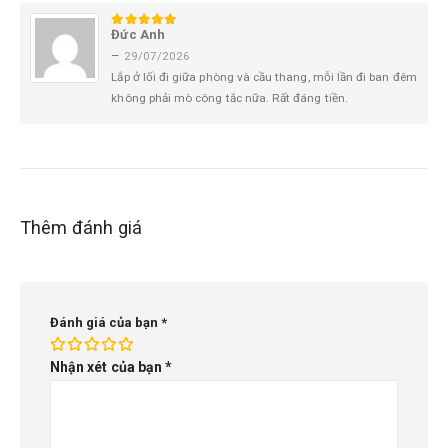
Đức Anh
5
trên 5
–
29/07/2026
Lắp ở lối đi giữa phòng và cầu thang, mỗi lần đi ban đêm
không phải mò công tắc nữa. Rất đáng tiền.
Thêm đánh giá
Đánh giá của bạn
*
Nhận xét của bạn
*