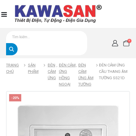
0
TRANG
SẢN
ĐÈN
,
ĐÈN CẢM
,
ĐÈN
ĐÈN CẢM ỨNG
CHỦ
PHẨM
CẢM
ỨNG
CẢM
CẦU THANG ÂM
ỨNG
HỒNG
ỨNG ÂM
TƯỜNG SS21D
NGOẠI
TƯỜNG
-20%