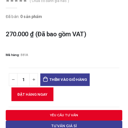
( Chưa có đánh giá nào. )
0
trong số 5
Đã bán:
0 sản phẩm
270.000
₫
(Đã bao gồm VAT)
Mã hàng:
B81A
THÊM VÀO GIỎ HÀNG
ĐẶT HÀNG NGAY
YÊU CẦU TƯ VẤN
TƯ VẤN GIÁ SỈ