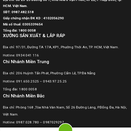
HCM. Việt Nam.
SĐT:
0987.482.518
Giấy chứng nhận ĐK KD : 4102056290
Mã số thuế:
0305339654
Tổng đài: 1800 0058
XƯỞNG SẢN XUẤT & LẮP RÁP
Địa chỉ: 97/31, Đường TA 17A, KP1, Phường Thới An, TP. HCM, Việt Nam.
Hotline: 0934 041 116
Chi Nhánh Miền Trung
Địa chỉ: 206 Huỳnh Tấn Phát, Phường Cẩm Lệ, TP.Đà Nẵng
Hotline: 091.650.2525 – 0943.97.25.25
Tổng đài: 1800 0058
Chi Nhánh Miền Bắc
Địa chỉ: Phòng 168 ,Tòa Nhà Vân Nam, Số 26 Đường Láng, P.Đống Đa, Hà Nội,
Việt Nam.
Hotline:
0987.028.780
–
0987029297
Tổng đài: 1800 0058