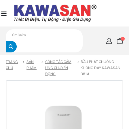
0
TRANG
SẢN
CÔNG TẮC CẢM
ĐẦU PHÁT CHUÔNG
CHỦ
PHẨM
ỨNG CHUYỂN
KHÔNG DÂY KAWASAN
ĐỘNG
B81A