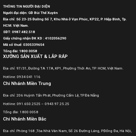
THÔNG TIN NGƯỜI ĐẠI DIỆN
Người đại diện: GĐ Bùi Thế Xuyên
Địa chỉ: Số 23-25 Đường Số 7, Khu Nhà ở Vạn Phúc, KP22, P. Hiệp Bình, Tp.
HCM. Việt Nam.
SĐT:
0987.482.518
Giấy chứng nhận ĐK KD : 4102056290
Mã số thuế:
0305339654
Tổng đài: 1800 0058
XƯỞNG SẢN XUẤT & LẮP RÁP
Địa chỉ: 97/31, Đường TA 17A, KP1, Phường Thới An, TP. HCM, Việt Nam.
Hotline: 0934 041 116
Chi Nhánh Miền Trung
Địa chỉ: 206 Huỳnh Tấn Phát, Phường Cẩm Lệ, TP.Đà Nẵng
Hotline: 091.650.2525 – 0943.97.25.25
Tổng đài: 1800 0058
Chi Nhánh Miền Bắc
Địa chỉ: Phòng 168 ,Tòa Nhà Vân Nam, Số 26 Đường Láng, P.Đống Đa, Hà Nội,