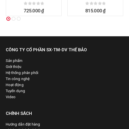
0
ngoài 5
0
ngoài 5
725.000
₫
815.000
₫
CÔNG TY CỔ PHẦN SX-TM-DV THẾ BẢO
Sản phẩm
Giới thiệu
Hệ thống phân phối
Tin công nghệ
Hoạt động
Tuyển dụng
Video
CHÍNH SÁCH
Hướng dẫn đặt hàng