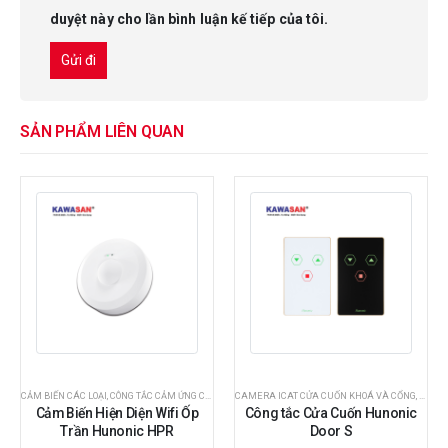
duyệt này cho lần bình luận kế tiếp của tôi.
SẢN PHẨM LIÊN QUAN
CẢM BIẾN CÁC LOẠI
,
THIẾT BỊ THÔNG MINH HUNONIC
,
CÔNG TẮC CẢM ỨNG CHUYỂN ĐỘNG
CAMERA ICAT CỬA CUỐN KHOÁ VÀ CỔNG
,
THIẾT BỊ THÔNG MINH HUNONIC
,
THIẾT
Cảm Biến Hiện Diện Wifi Ốp
Công tắc Cửa Cuốn Hunonic
Trần Hunonic HPR
Door S