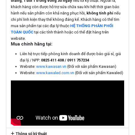
tháng
,
1 đổi 1 trong vòng 30 ngày
nếu lỗi kỹ thuật. Ngoài ra,
khách hàng còn được hỗ trợ sửa chữa sau khi hết thời gian bảo
hành nếu sản phẩm còn khả năng phục hồi,
không tính phí
nếu
chi phí linh kiện thay thế không đáng kể. Khách hàng có thể tìm
mua sản phẩm tại các đại lý thuộc
HỆ THỐNG PHÂN PHỐI
TOÀN QUỐC
tại các tỉnh thành hoặc có thể đặt hàng trên
website.
Mua chính hãng tại:
Liên hệ trực tiếp phòng kinh doanh để được báo giá sỉ, giá
đại lý / NPP:
0825 411 408 / 0911 757234
Website:
www.kawasan.vn
(Đối với sản phẩm Kawasan)
Website:
www.kawaled.com.vn
(Đối với sản phẩm Kawaled)
Thông số kỹ thuật