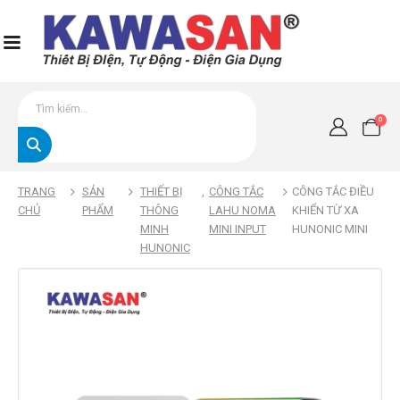
0
TRANG
SẢN
THIẾT BỊ
,
CÔNG TẮC
CÔNG TẮC ĐIỀU
CHỦ
PHẨM
THÔNG
LAHU NOMA
KHIỂN TỪ XA
MINH
MINI INPUT
HUNONIC MINI
HUNONIC