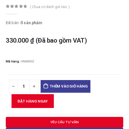
( Chưa có đánh giá nào. )
0
trong số 5
Đã bán:
0 sản phẩm
330.000
₫
(Đã bao gồm VAT)
Mã hàng:
HNMN02
THÊM VÀO GIỎ HÀNG
ĐẶT HÀNG NGAY
YÊU CẦU TƯ VẤN