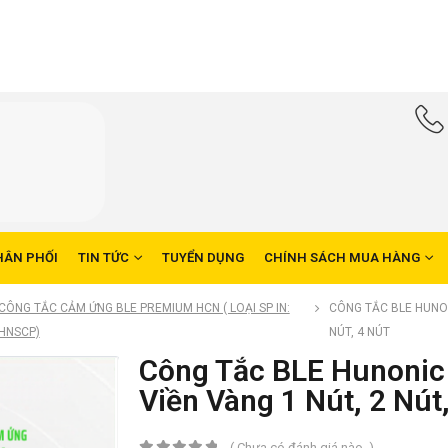
HÂN PHỐI
TIN TỨC
TUYỂN DỤNG
CHÍNH SÁCH MUA HÀNG
CÔNG TẮC CẢM ỨNG BLE PREMIUM HCN ( LOẠI SP IN:
CÔNG TẮC BLE HUNON
HNSCP)
NÚT, 4 NÚT
Công Tắc BLE Hunonic
Viền Vàng 1 Nút, 2 Nút,
( Chưa có đánh giá nào. )