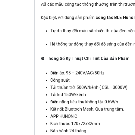
với các mẫu công tắc thông thường trên thị trườn
Đặc biệt, với dòng sản phẩm
công tắc BLE Huno
Tự do thay đổi màu sắc hiển thị của đèn nền
Hệ thống tự động thay đổi độ sáng của đèn 
⚙️ Thông Số Kỹ Thuật Chi Tiết Của Sản Phẩm
Điện áp: 95 – 240V/AC/50Hz
Công suất:
Tải thuần trở: 500W/kênh ( CSL =3000W)
Tải led 150W/kênh
Điện năng tiêu thụ không tải: 0.6W/h
Kết nối: Bluetooh Mesh, Qua trung tâm.
APP HUNONIC
Kích thước 120x72x32mm
Bảo hành:24 tháng