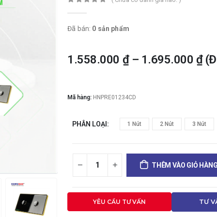
0
trong số 5
Đã bán:
0 sản phẩm
1.558.000
₫
–
1.695.000
₫
(Đ
Mã hàng:
HNPRE01234CD
PHÂN LOẠI
1 Nút
2 Nút
3 Nút
THÊM VÀO GIỎ HÀN
YÊU CẦU TƯ VẤN
TƯ V