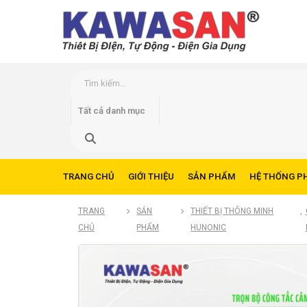
TRANG CHỦ
GIỚI THIỆU
SẢN PHẨM
HỆ THỐNG P
TRANG
SẢN
THIẾT BỊ THÔNG MINH
,
CHỦ
PHẨM
HUNONIC