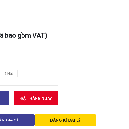
ã bao gồm VAT)
4 Nút
G
ĐẶT HÀNG NGAY
ẤN GIÁ SỈ
ĐĂNG KÍ ĐẠI LÝ