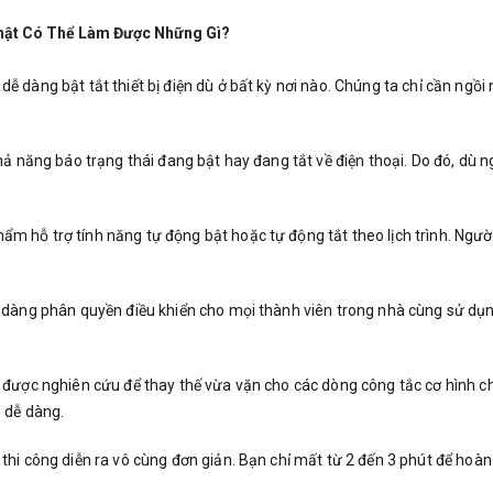
hật Có Thể Làm Được Những Gì?
ễ dàng bật tắt thiết bị điện dù ở bất kỳ nơi nào. Chúng ta chỉ cần ngồi 
hả năng báo trạng thái đang bật hay đang tắt về điện thoại. Do đó, dù 
ẩm hỗ trợ tính năng tự động bật hoặc tự động tắt theo lịch trình. Ngư
 dàng phân quyền điều khiển cho mọi thành viên trong nhà cùng sử dụng
ị được nghiên cứu để thay thế vừa vặn cho các dòng công tắc cơ hình ch
g dễ dàng.
 thi công diễn ra vô cùng đơn giản. Bạn chỉ mất từ 2 đến 3 phút để hoà