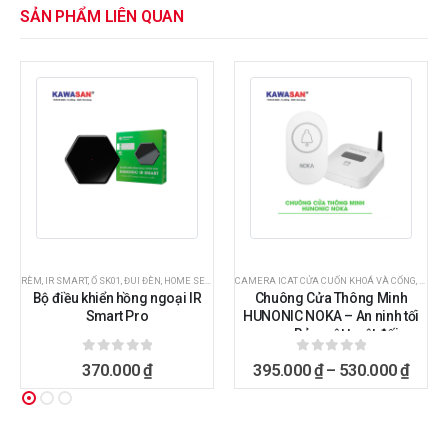
SẢN PHẨM LIÊN QUAN
RÈM, IR SMART, Ổ SK01, ĐUI ĐÈN, HOME SERVER, ATM
CAMERA ICAT CỬA CUỐN KHOÁ VÀ CỔNG
,
THIẾT BỊ THÔNG MINH HUNONIC
,
THIẾT
Bộ điều khiển hồng ngoại IR
Chuông Cửa Thông Minh
Smart Pro
HUNONIC NOKA – An ninh tối
ưu – Bảo mật tuyệt đối
0
ngoài 5
0
ngoài 5
370.000
₫
395.000
₫
–
530.000
₫