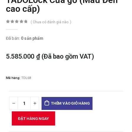
cao cấp)
( Chưa có đánh giá nào. )
0
trong số 5
Đã bán:
0 sản phẩm
5.585.000
₫
(Đã bao gồm VAT)
Mã hàng:
TDL68
THÊM VÀO GIỎ HÀNG
ĐẶT HÀNG NGAY