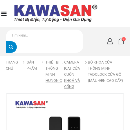
0
TRANG
SẢN
THIẾT BỊ
,
CAMERA
BỘ KHÓA CỬA
CHỦ
PHẨM
THÔNG
ICAT CỬA
THÔNG MINH
MINH
CUỐN
TADOLOCK CỬA GỖ
HUNONIC
KHOÁ VÀ
(MÀU ĐEN CAO CẤP)
CỔNG