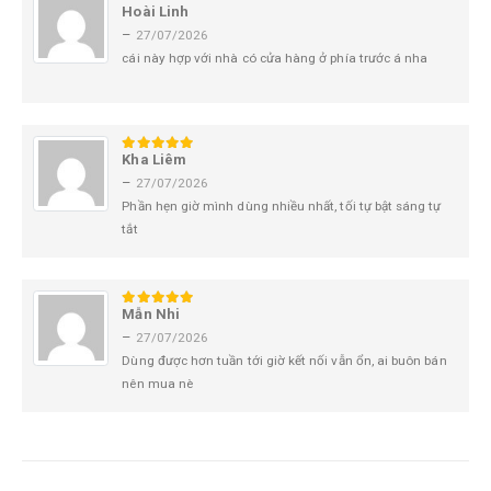
Hoài Linh
5
trên 5
–
27/07/2026
cái này hợp với nhà có cửa hàng ở phía trước á nha
Kha Liêm
5
trên 5
–
27/07/2026
Phần hẹn giờ mình dùng nhiều nhất, tối tự bật sáng tự
tắt
Mẫn Nhi
5
trên 5
–
27/07/2026
Dùng được hơn tuần tới giờ kết nối vẫn ổn, ai buôn bán
nên mua nè