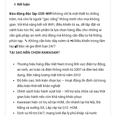
Kết luận
Báo động độc lập I225-WIFI
không chỉ là một thiết bị chống
trộm, mà còn là người “gác cổng” thông minh cho mọi không
gian. Với khả năng kết nối WiFi, điều khiển từ xa, dễ lắp đặt và
cảnh báo tức thì, sản phẩm là lựa chọn hàng đầu cho những ai
cần giải pháp an ninh chủ động mà không cần đầu tư hệ thống
phức tạp.
🔧 Không cần kéo dây rườm rà
📲 Điều khiển trong tầm
tay
🔐 Bảo vệ gia đình bạn 24/7
TẠI SAO NÊN CHỌN KAWASAN?
Thương hiệu hàng đầu Việt Nam trong lĩnh vực điện tự động,
an ninh, an toàn và điện thông minh từ 2007 và đèn led dân
dụng, đèn năng lượng mặt trời từ năm 2012
Độ bền cao, linh kiện chọn lọc – Hoạt động ổn định cả trong
điều kiện thời tiết khắc nghiệt
Chính sách bảo hành vượt trội – Hỗ trợ sửa chữa cả sau thời
gian bảo hành nếu còn khả năng khắc phục
Kawasan hiện có trụ sở tại HCM, chi nhánh tại Hà Nội, Đà
Nẵng và xưởng SX, Lắp ráp tại Q12. HCM.
Dịch vụ hỗ trợ 24/7, mạng lưới đại lý phủ khắp cả nước