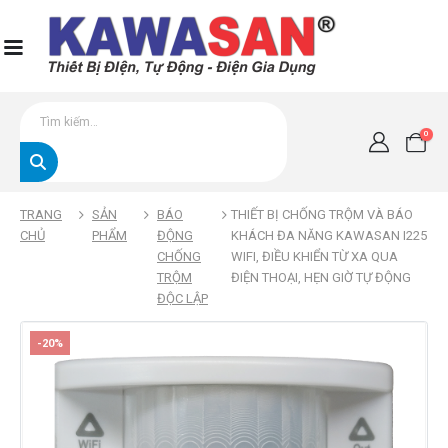
0
TRANG
SẢN
BÁO
THIẾT BỊ CHỐNG TRỘM VÀ BÁO
CHỦ
PHẨM
ĐỘNG
KHÁCH ĐA NĂNG KAWASAN I225
CHỐNG
WIFI, ĐIỀU KHIỂN TỪ XA QUA
TRỘM
ĐIỆN THOẠI, HẸN GIỜ TỰ ĐỘNG
ĐỘC LẬP
-20%