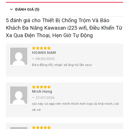
ĐÁNH GIÁ (5)
5 đánh giá cho
Thiết Bị Chống Trộm Và Báo
Khách Đa Năng Kawasan i225 wifi, Điều Khiển Từ
Xa Qua Điện Thoại, Hẹn Giờ Tự Động
HOANG NAM
5
trên 5
–
08/05/2025
Báo động tốt, nhạy! sẽ ủng hộ lần sau!
Minh Hưng
5
trên 5
–
27/07/2026
cái này có app nên mình thích hơn loại cũ nhà mình, xài
ok nè