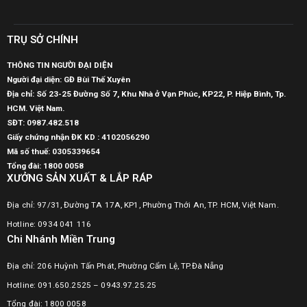
TRỤ SỞ CHÍNH
THÔNG TIN NGƯỜI ĐẠI DIỆN
Người đại diện: GĐ Bùi Thế Xuyên
Địa chỉ: Số 23-25 Đường Số 7, Khu Nhà ở Vạn Phúc, KP22, P. Hiệp Bình, Tp.
HCM. Việt Nam.
SĐT:
0987.482.518
Giấy chứng nhận ĐK KD : 4102056290
Mã số thuế:
0305339654
Tổng đài: 1800 0058
XƯỞNG SẢN XUẤT & LẮP RÁP
Địa chỉ: 97/31, Đường TA 17A, KP1, Phường Thới An, TP. HCM, Việt Nam.
Hotline: 0934 041 116
Chi Nhánh Miền Trung
Địa chỉ: 206 Huỳnh Tấn Phát, Phường Cẩm Lệ, TP.Đà Nẵng
Hotline: 091.650.2525 – 0943.97.25.25
Tổng đài: 1800 0058