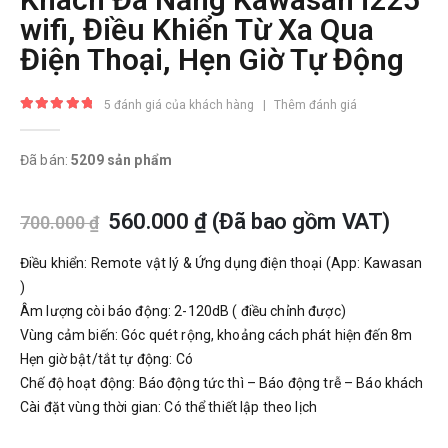
wifi, Điều Khiển Từ Xa Qua
Điện Thoại, Hẹn Giờ Tự Động
5
đánh giá của khách hàng
|
Thêm đánh giá
5.00
trong số 5
Đã bán:
5209 sản phẩm
560.000
₫
(Đã bao gồm VAT)
700.000
₫
Điều khiển: Remote vật lý & Ứng dụng điện thoại (App: Kawasan
)
Âm lượng còi báo động: 2-120dB ( điều chỉnh được)
Vùng cảm biến: Góc quét rộng, khoảng cách phát hiện đến 8m
Hẹn giờ bật/tắt tự động: Có
Chế độ hoạt động: Báo động tức thì – Báo động trễ – Báo khách
Cài đặt vùng thời gian: Có thể thiết lập theo lịch