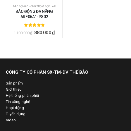
BÁO ĐỘNG CHỐNG TRỘM ĐỘC LẬP
BÁO ĐỘNG ĐA NĂNG
ARF06A1-PS02
5.00
ngoài 5
880.000
₫
1.100.000
₫
CÔNG TY CỔ PHẦN SX-TM-DV THẾ BẢO
Sản phẩm
Giới thiệu
Hệ thống phân phối
Tin công nghệ
Hoạt động
Tuyển dụng
Video