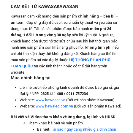
CAM KẾT TỪ KAWASAKAWASAN
Kawasan cam kết mang đến sản phẩm
chính hãng – bền bỉ –
an toàn
, đáp ứng đầy đủ các tiêu chuẩn kỹ thuật và yêu cầu sử
dụng thực tế. Tất cả sản phẩm được bảo hành
miễn phí 24
tháng
,
1 đổi 1 trong vòng 30 ngày
nếu lỗi kỹ thuật. Ngoài ra,
khách hàng còn được hỗ trợ sửa chữa sau khi hết thời gian bảo
hành nếu sản phẩm còn khả năng phục hồi,
không tính phí
nếu
chi phí linh kiện thay thế không đáng kể. Khách hàng có thể tìm
mua sản phẩm tại các đại lý thuộc
HỆ THỐNG PHÂN PHỐI
TOÀN QUỐC
tại các tỉnh thành hoặc có thể đặt hàng trên
website.
Mua chính hãng tại:
Liên hệ trực tiếp phòng kinh doanh để được báo giá sỉ, giá
đại lý / NPP:
0825 411 408 / 0911 757234
Website:
www.kawasan.vn
(Đối với sản phẩm Kawasan)
Website:
www.kawaled.com.vn
(Đối với sản phẩm Kawaled)
Bài viết và Video tham khảo về ứng dụng, lợi ích và HDSD
Tham khảo bài viết về sản phẩm
Bài viết:
Tại sao ngày càng nhiều gia đình chọn