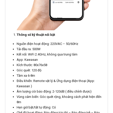
Thông số kỹ thuật nổi bật
Nguồn điện hoạt động: 220VAC – 50/60Hz
Tải đầu ra: 500W
Kết nối: WiFi 2.4GHz, không qua trung tâm
App: Kawasan
Kích thước: 80x76x58
Góc quét: 120 độ
Tầm xa 6-8m
Điều khiển: Remote vật lý & Ứng dụng điện thoại (App:
Kawasan )
Âm lượng còi báo động: 2-120dB ( điều chỉnh được)
Vùng cảm biến: Góc quét rộng, khoảng cách phát hiện đến
8m
Hẹn giờ bật/tắt tự động: Có
Chế độ hoạt động: Báo động tức thì – Báo động trễ – Báo