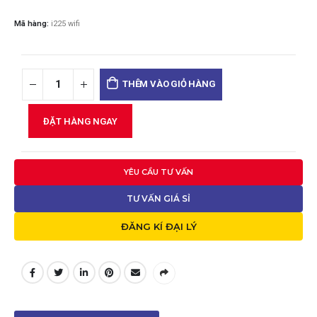
Mã hàng:
i225 wifi
THÊM VÀO GIỎ HÀNG
ĐẶT HÀNG NGAY
YÊU CẦU TƯ VẤN
TƯ VẤN GIÁ SỈ
ĐĂNG KÍ ĐẠI LÝ