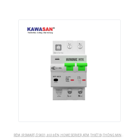
RÈM, IR SMART, Ổ SK01, ĐUI ĐÈN, HOME SERVER, ATM
,
THIẾT BỊ THÔNG MINH HUNONIC