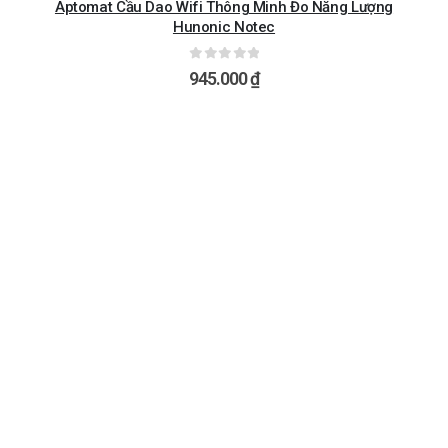
Aptomat Cầu Dao Wifi Thông Minh Đo Năng Lượng
Hunonic Notec
0
ngoài 5
945.000
₫