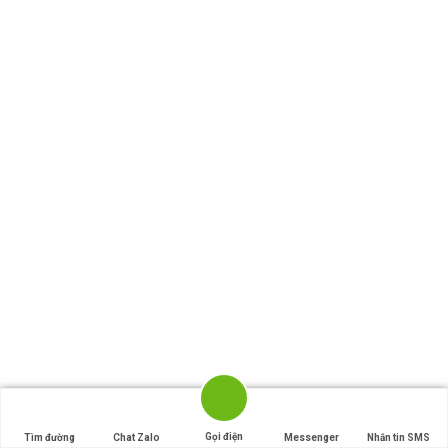
Gọi điện
Tìm đường
Chat Zalo
Messenger
Nhắn tin SMS